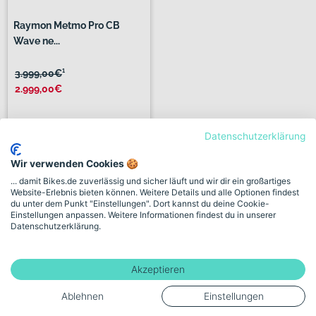
Raymon Metmo Pro CB
Wave ne...
3.999,00€
¹
2.999,00€
Datenschutzerklärung
320 km
Verkauf durch Händler:
Wir verwenden Cookies 🍪
Bike Market GmbH
... damit Bikes.de zuverlässig und sicher läuft und wir dir ein großartiges
Website-Erlebnis bieten können. Weitere Details und alle Optionen findest
du unter dem Punkt "Einstellungen". Dort kannst du deine Cookie-
5 weitere Händler
Einstellungen anpassen. Weitere Informationen findest du in unserer
Datenschutzerklärung.
Previous
Next
«
1
2
»
Akzeptieren
Ablehnen
Einstellungen