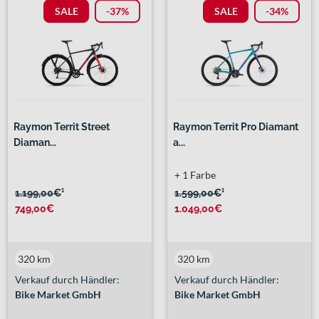
SALE
-37%
SALE
-34%
Raymon Territ Street
Raymon Territ Pro Diamant
Diaman...
a...
+ 1 Farbe
1.199,00€
¹
1.599,00€
¹
749,00€
1.049,00€
320 km
320 km
Verkauf durch Händler:
Verkauf durch Händler:
Bike Market GmbH
Bike Market GmbH