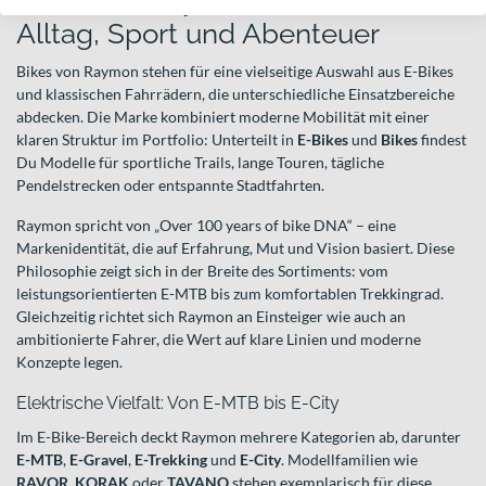
Bikes von Raymon – Vielfalt für
Alltag, Sport und Abenteuer
Bikes von Raymon stehen für eine vielseitige Auswahl aus E-Bikes
und klassischen Fahrrädern, die unterschiedliche Einsatzbereiche
abdecken. Die Marke kombiniert moderne Mobilität mit einer
klaren Struktur im Portfolio: Unterteilt in
E-Bikes
und
Bikes
findest
Du Modelle für sportliche Trails, lange Touren, tägliche
Pendelstrecken oder entspannte Stadtfahrten.
Raymon spricht von „Over 100 years of bike DNA“ – eine
Markenidentität, die auf Erfahrung, Mut und Vision basiert. Diese
Philosophie zeigt sich in der Breite des Sortiments: vom
leistungsorientierten E-MTB bis zum komfortablen Trekkingrad.
Gleichzeitig richtet sich Raymon an Einsteiger wie auch an
ambitionierte Fahrer, die Wert auf klare Linien und moderne
Konzepte legen.
Elektrische Vielfalt: Von E-MTB bis E-City
Im E-Bike-Bereich deckt Raymon mehrere Kategorien ab, darunter
E-MTB
,
E-Gravel
,
E-Trekking
und
E-City
. Modellfamilien wie
RAVOR
,
KORAK
oder
TAVANO
stehen exemplarisch für diese