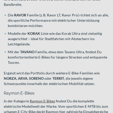
Bandbreite.
Die
RAVOR
Familie (z. B. Ravor LT, Ravor Pro) richtet sich an alle,
die sportliche Performance mit elektrischer Unterstützung
kombinieren möchten.
Modelle der
KORAK
Linie wie das Korak Ultra sind vielseitig
ausgerichtet – ideal für Stadtfahrten mit Abstechern ins
Leichtgelände.
Mit der
TAVANO
Familie, etwa dem Tavano Ultra, findest Du
komfortorientierte E-Bikes für längere Strecken und entspannte
Touren.
Ergänzt wird das Portfolio durch weitere E-Bike-Familien wie
NORZA
,
ARVA
,
SORENO
oder
TERRIT
, die jeweils eigene
Schwerpunkte innerhalb der elektrischen Mobilität setzen.
Raymon E-Bikes
In der Kategorie
Raymon E-Bikes
findest Du die komplette
elektrische Modellwelt der Marke. Vom sportlichen E-MTB bis zum
urbanen E-City-Bike deckt Raymon hier zahlreiche Einsatzbereiche