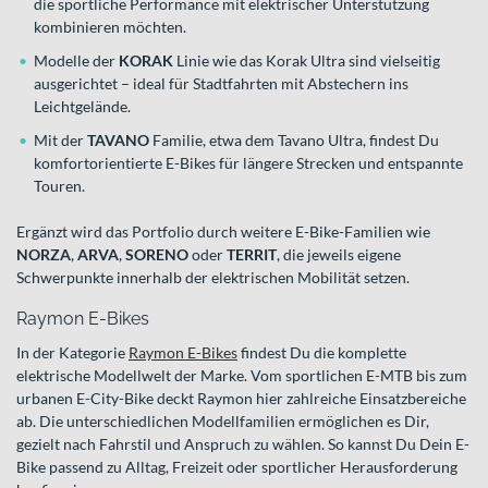
die sportliche Performance mit elektrischer Unterstützung
kombinieren möchten.
Modelle der
KORAK
Linie wie das Korak Ultra sind vielseitig
ausgerichtet – ideal für Stadtfahrten mit Abstechern ins
Leichtgelände.
Mit der
TAVANO
Familie, etwa dem Tavano Ultra, findest Du
komfortorientierte E-Bikes für längere Strecken und entspannte
Touren.
Ergänzt wird das Portfolio durch weitere E-Bike-Familien wie
NORZA
,
ARVA
,
SORENO
oder
TERRIT
, die jeweils eigene
Schwerpunkte innerhalb der elektrischen Mobilität setzen.
Raymon E-Bikes
In der Kategorie
Raymon E-Bikes
findest Du die komplette
elektrische Modellwelt der Marke. Vom sportlichen E-MTB bis zum
urbanen E-City-Bike deckt Raymon hier zahlreiche Einsatzbereiche
ab. Die unterschiedlichen Modellfamilien ermöglichen es Dir,
gezielt nach Fahrstil und Anspruch zu wählen. So kannst Du Dein E-
Bike passend zu Alltag, Freizeit oder sportlicher Herausforderung