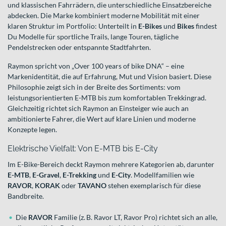
und klassischen Fahrrädern, die unterschiedliche Einsatzbereiche
abdecken. Die Marke kombiniert moderne Mobilität mit einer
klaren Struktur im Portfolio: Unterteilt in
E-Bikes
und
Bikes
findest
Du Modelle für sportliche Trails, lange Touren, tägliche
Pendelstrecken oder entspannte Stadtfahrten.
Raymon spricht von „Over 100 years of bike DNA“ – eine
Markenidentität, die auf Erfahrung, Mut und Vision basiert. Diese
Philosophie zeigt sich in der Breite des Sortiments: vom
leistungsorientierten E-MTB bis zum komfortablen Trekkingrad.
Gleichzeitig richtet sich Raymon an Einsteiger wie auch an
ambitionierte Fahrer, die Wert auf klare Linien und moderne
Konzepte legen.
Elektrische Vielfalt: Von E-MTB bis E-City
Im E-Bike-Bereich deckt Raymon mehrere Kategorien ab, darunter
E-MTB
,
E-Gravel
,
E-Trekking
und
E-City
. Modellfamilien wie
RAVOR
,
KORAK
oder
TAVANO
stehen exemplarisch für diese
Bandbreite.
Die
RAVOR
Familie (z. B. Ravor LT, Ravor Pro) richtet sich an alle,