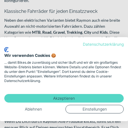
konfigurieren.
Klassische Fahrräder für jeden Einsatzzweck
Neben den elektrischen Varianten bietet Raymon auch eine breite
Auswahl an nicht-motorisierten Fahrrädern. Dazu zählen
Kategorien wie
MTB
,
Road
,
Gravel
,
Trekking
,
City
und
Kids
. Diese
klare Segmentierung hilft Dir dabei, schnell das passende Bike für
Deinen Bedarf zu finden – egal ob sportlich auf Asphalt, flexibel auf
Datenschutzerklärung
Schotter oder komfortabel im Stadtverkehr.
Wir verwenden Cookies 🍪
Gerade im Bereich MTB und Gravel spricht Raymon Fahrer an, die
... damit Bikes.de zuverlässig und sicher läuft und wir dir ein großartiges
Wert auf Vielseitigkeit legen. Trekking- und City-Modelle wiederum
Website-Erlebnis bieten können. Weitere Details und alle Optionen findest
du unter dem Punkt "Einstellungen". Dort kannst du deine Cookie-
sind auf Alltagstauglichkeit und komfortables Vorankommen
Einstellungen anpassen. Weitere Informationen findest du in unserer
ausgelegt. Für junge Fahrer stehen zudem passende Kids-Bikes
Datenschutzerklärung.
bereit, die spielerisch den Einstieg in die Welt des Radfahrens
ermöglichen.
Akzeptieren
So findest Du das passende
Ablehnen
Einstellungen
Raymon Bike
Wenn Du Dich durch Raymon Alle Produkte klickst, lohnt sich ein
genauer Blick auf Deinen gewünschten Einsatzbereich. Frag Dich