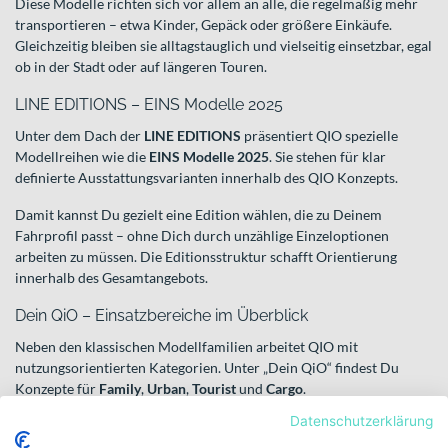
Diese Modelle richten sich vor allem an alle, die regelmäßig mehr
transportieren – etwa Kinder, Gepäck oder größere Einkäufe.
Gleichzeitig bleiben sie alltagstauglich und vielseitig einsetzbar, egal
ob in der Stadt oder auf längeren Touren.
LINE EDITIONS – EINS Modelle 2025
Unter dem Dach der
LINE EDITIONS
präsentiert QIO spezielle
Modellreihen wie die
EINS Modelle 2025
. Sie stehen für klar
definierte Ausstattungsvarianten innerhalb des QIO Konzepts.
Damit kannst Du gezielt eine Edition wählen, die zu Deinem
Fahrprofil passt – ohne Dich durch unzählige Einzeloptionen
arbeiten zu müssen. Die Editionsstruktur schafft Orientierung
innerhalb des Gesamtangebots.
Dein QiO – Einsatzbereiche im Überblick
Neben den klassischen Modellfamilien arbeitet QIO mit
nutzungsorientierten Kategorien. Unter „Dein QiO“ findest Du
Konzepte für
Family
,
Urban
,
Tourist
und
Cargo
.
Datenschutzerklärung
Family
fokussiert sich auf Lösungen für den Alltag mit Kindern.