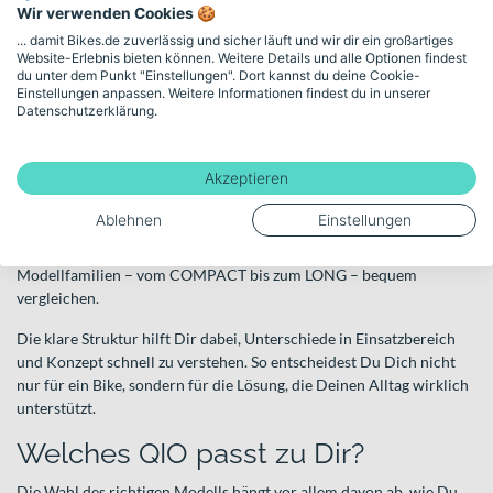
Wir verwenden Cookies 🍪
Urban
richtet sich an Pendler und City-Fahrer.
... damit Bikes.de zuverlässig und sicher läuft und wir dir ein großartiges
Tourist
passt zu Reisen und längeren Strecken.
Website-Erlebnis bieten können. Weitere Details und alle Optionen findest
du unter dem Punkt "Einstellungen". Dort kannst du deine Cookie-
Cargo
bietet zusätzliche Optionen für Transportaufgaben.
Einstellungen anpassen. Weitere Informationen findest du in unserer
Datenschutzerklärung.
So erhältst Du nicht nur ein Modell, sondern ein Nutzungskonzept,
das zu Deinem Leben passt.
Akzeptieren
QIO E-Bikes im Überblick
Ablehnen
Einstellungen
In unserer Kategorie
QIO E-Bikes
findest Du das vollständige
Sortiment der Marke. Hier kannst Du die verschiedenen
Modellfamilien – vom COMPACT bis zum LONG – bequem
vergleichen.
Die klare Struktur hilft Dir dabei, Unterschiede in Einsatzbereich
und Konzept schnell zu verstehen. So entscheidest Du Dich nicht
nur für ein Bike, sondern für die Lösung, die Deinen Alltag wirklich
unterstützt.
Welches QIO passt zu Dir?
Die Wahl des richtigen Modells hängt vor allem davon ab, wie Du