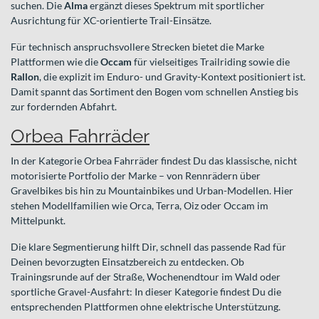
suchen. Die
Alma
ergänzt dieses Spektrum mit sportlicher
Ausrichtung für XC-orientierte Trail-Einsätze.
Für technisch anspruchsvollere Strecken bietet die Marke
Plattformen wie die
Occam
für vielseitiges Trailriding sowie die
Rallon
, die explizit im Enduro- und Gravity-Kontext positioniert ist.
Damit spannt das Sortiment den Bogen vom schnellen Anstieg bis
zur fordernden Abfahrt.
Orbea Fahrräder
In der Kategorie Orbea Fahrräder findest Du das klassische, nicht
motorisierte Portfolio der Marke – von Rennrädern über
Gravelbikes bis hin zu Mountainbikes und Urban-Modellen. Hier
stehen Modellfamilien wie Orca, Terra, Oiz oder Occam im
Mittelpunkt.
Die klare Segmentierung hilft Dir, schnell das passende Rad für
Deinen bevorzugten Einsatzbereich zu entdecken. Ob
Trainingsrunde auf der Straße, Wochenendtour im Wald oder
sportliche Gravel-Ausfahrt: In dieser Kategorie findest Du die
entsprechenden Plattformen ohne elektrische Unterstützung.