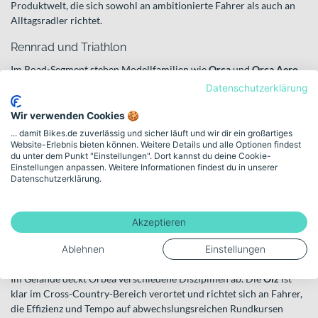
Produktwelt, die sich sowohl an ambitionierte Fahrer als auch an
Alltagsradler richtet.
Rennrad und Triathlon
Im Road-Segment stehen Modellfamilien wie
Orca
und
Orca Aero
für sportliches Fahren auf der Straße. Während das Orca als
Datenschutzerklärung
leichtes Performance-Rennrad positioniert ist, richtet sich das
Orca Aero stärker an Fahrer, die Wert auf eine aerodynamische
Wir verwenden Cookies 🍪
Ausrichtung legen. Für den Wettkampf im Triathlon ergänzt das
... damit Bikes.de zuverlässig und sicher läuft und wir dir ein großartiges
Ordu
die Palette – konzipiert für den Einsatz gegen die Uhr.
Website-Erlebnis bieten können. Weitere Details und alle Optionen findest
du unter dem Punkt "Einstellungen". Dort kannst du deine Cookie-
Einstellungen anpassen. Weitere Informationen findest du in unserer
Auch im Gravel-Bereich zeigt sich die Vielseitigkeit der Marke: Die
Datenschutzerklärung.
Terra
steht für Mixed-Surface-Abenteuer zwischen Asphalt und
Schotter. Mit der
Terra Race
gibt es zudem eine stärker
wettkampforientierte Variante für lange Distanzen und
Akzeptieren
anspruchsvolle Events.
Ablehnen
Einstellungen
Mountainbikes für unterschiedliche Ansprüche
Im Gelände deckt Orbea verschiedene Disziplinen ab. Die
Oiz
ist
klar im Cross-Country-Bereich verortet und richtet sich an Fahrer,
die Effizienz und Tempo auf abwechslungsreichen Rundkursen