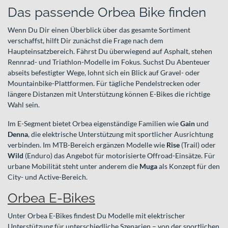
Das passende Orbea Bike finden
Wenn Du Dir einen Überblick über das gesamte Sortiment
verschaffst, hilft Dir zunächst die Frage nach dem
Haupteinsatzbereich. Fährst Du überwiegend auf Asphalt, stehen
Rennrad- und Triathlon-Modelle im Fokus. Suchst Du Abenteuer
abseits befestigter Wege, lohnt sich ein Blick auf Gravel- oder
Mountainbike-Plattformen. Für tägliche Pendelstrecken oder
längere Distanzen mit Unterstützung können E-Bikes die richtige
Wahl sein.
Im E-Segment bietet Orbea eigenständige Familien wie
Gain
und
Denna
, die elektrische Unterstützung mit sportlicher Ausrichtung
verbinden. Im MTB-Bereich ergänzen Modelle wie
Rise
(Trail) oder
Wild
(Enduro) das Angebot für motorisierte Offroad-Einsätze. Für
urbane Mobilität steht unter anderem die
Muga
als Konzept für den
City- und Active-Bereich.
Orbea E-Bikes
Unter Orbea E-Bikes findest Du Modelle mit elektrischer
Unterstützung für unterschiedliche Szenarien – von der sportlichen