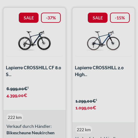
SALE
-37%
SALE
-15%
Lapierre CROSSHILL CF 8.0
Lapierre CROSSHILL 2.0
S...
High...
6.999,00€
¹
4.399,00€
1.299,00€
¹
1.099,00€
222 km
Verkauf durch Händler:
222 km
Bikescheune Neukirchen