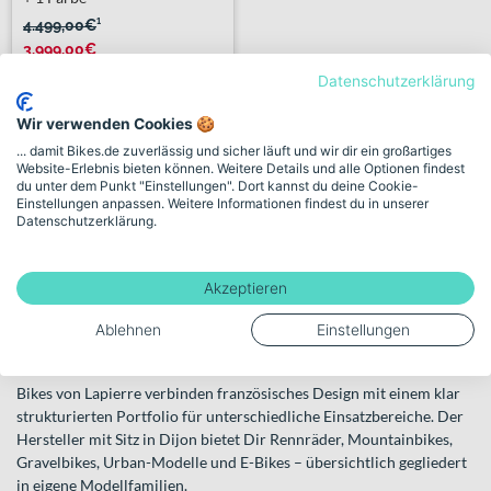
4.499,00€
¹
3.999,00€
Datenschutzerklärung
Wir verwenden Cookies 🍪
222 km
... damit Bikes.de zuverlässig und sicher läuft und wir dir ein großartiges
Verkauf durch Händler:
Website-Erlebnis bieten können. Weitere Details und alle Optionen findest
Bikescheune Neukirchen
du unter dem Punkt "Einstellungen". Dort kannst du deine Cookie-
Einstellungen anpassen. Weitere Informationen findest du in unserer
Datenschutzerklärung.
1 weiterer Händler
Akzeptieren
Bikes von Lapierre – Vielfalt aus
Ablehnen
Einstellungen
Dijon für Straße, Trail und Alltag
Bikes von Lapierre verbinden französisches Design mit einem klar
strukturierten Portfolio für unterschiedliche Einsatzbereiche. Der
Hersteller mit Sitz in Dijon bietet Dir Rennräder, Mountainbikes,
Gravelbikes, Urban-Modelle und E-Bikes – übersichtlich gegliedert
in eigene Modellfamilien.