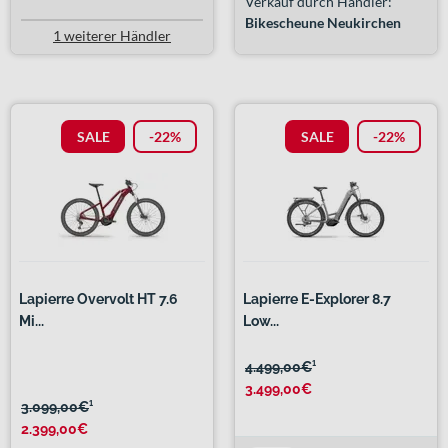
Verkauf durch Händler:
Bikescheune Neukirchen
1 weiterer Händler
SALE
-22%
SALE
-22%
Lapierre Overvolt HT 7.6
Lapierre E-Explorer 8.7
Mi...
Low...
4.499,00€
¹
3.499,00€
3.099,00€
¹
2.399,00€