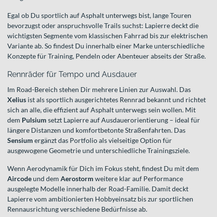
Egal ob Du sportlich auf Asphalt unterwegs bist, lange Touren
bevorzugst oder anspruchsvolle Trails suchst: Lapierre deckt die
wichtigsten Segmente vom klassischen Fahrrad bis zur elektrischen
Variante ab. So findest Du innerhalb einer Marke unterschiedliche
Konzepte für Training, Pendeln oder Abenteuer abseits der Straße.
Rennräder für Tempo und Ausdauer
Im Road-Bereich stehen Dir mehrere Linien zur Auswahl. Das
Xelius
ist als sportlich ausgerichtetes Rennrad bekannt und richtet
sich an alle, die effizient auf Asphalt unterwegs sein wollen. Mit
dem
Pulsium
setzt Lapierre auf Ausdauerorientierung – ideal für
längere Distanzen und komfortbetonte Straßenfahrten. Das
Sensium
ergänzt das Portfolio als vielseitige Option für
ausgewogene Geometrie und unterschiedliche Trainingsziele.
Wenn Aerodynamik für Dich im Fokus steht, findest Du mit dem
Aircode
und dem
Aerostorm
weitere klar auf Performance
ausgelegte Modelle innerhalb der Road-Familie. Damit deckt
Lapierre vom ambitionierten Hobbyeinsatz bis zur sportlichen
Rennausrichtung verschiedene Bedürfnisse ab.