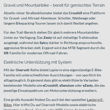
Gravel und Mountainbike – bereit für gemischtes Terrain
Abseits reiner Straßenkilometer bietet das
Crosshill
eine Plattform
für Gravel- und Allroad-Abenteuer. Schotter, Waldwege oder
längere Bikepacking-Touren lassen sich damit flexibel angehen.
Für den Trail-Bereich stehen Dir gleich mehrere Mountainbike-
Linien zur Verfügung. Das
Zesty
ist auf vielseitige Traileinsätze
ausgelegt, während das
Spicy
stärker in Richtung anspruchsvolle,
aggressive Strecken zielt. Ergänzt wird das MTB-Segment durch die
XR
-Familie für modernes Offroad-Fahren.
Elektrische Unterstützung mit System
Mit der
Overvolt
-Reihe bietet Lapierre eine eigenständige E-Bike-
Familie mit unterschiedlichen Ausrichtungen – von sportlich bis
alltagstauglich. Ergänzend dazu gibt es elektrifizierte Varianten
bestehender Modelle wie
eCrosshill
,
eSensium
oder
eZesty
, die das
jeweilige Einsatzspektrum um Motorunterstützung erweitern.
Eine große Auswahl findest Du auch bei den speziellen
Lapierre E-
Bikes
. Hier triffst Du auf Overvolt-Modelle sowie elektrische
Varianten aus Road-, Gravel- oder MTB-Linien. So kannst Du