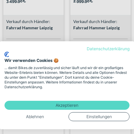
3.499,90€
2.999,90€
Verkauf durch Händler:
Verkauf durch Händler:
Fahrrad Hammer Leipzig
Fahrrad Hammer Leipzig
1 weiterer Händler
4 weitere Händler
Datenschutzerklärung
Wir verwenden Cookies 🍪
... damit Bikes.de zuverlässig und sicher läuft und wir dir ein großartiges
Website-Erlebnis bieten können. Weitere Details und alle Optionen findest
du unter dem Punkt "Einstellungen". Dort kannst du deine Cookie-
Einstellungen anpassen. Weitere Informationen findest du in unserer
Datenschutzerklärung.
Akzeptieren
Ablehnen
Einstellungen
Kreidler Vitality Eco 3 Spo...
Kreidler Vitality Eco 3 Spo...