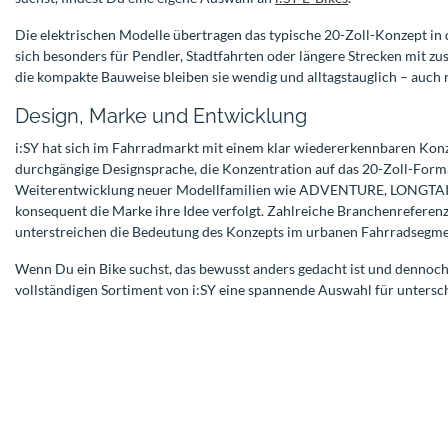
Die elektrischen Modelle übertragen das typische 20-Zoll-Konzept in
sich besonders für Pendler, Stadtfahrten oder längere Strecken mit zu
die kompakte Bauweise bleiben sie wendig und alltagstauglich – auch 
Design, Marke und Entwicklung
i:SY hat sich im Fahrradmarkt mit einem klar wiedererkennbaren Konze
durchgängige Designsprache, die Konzentration auf das 20-Zoll-Forma
Weiterentwicklung neuer Modellfamilien wie ADVENTURE, LONGTAIL
konsequent die Marke ihre Idee verfolgt. Zahlreiche Branchenreferen
unterstreichen die Bedeutung des Konzepts im urbanen Fahrradsegme
Wenn Du ein Bike suchst, das bewusst anders gedacht ist und dennoch v
vollständigen Sortiment von i:SY eine spannende Auswahl für untersch