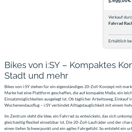
5.699,00€
Verkauf durc
Fahrrad Rac
Erhältlich be
Bikes von i:SY – Kompaktes Konz
Stadt und mehr
Bikes von i:SY stehen für ein eigenständiges 20-Zoll-Konzept mit m
Marke hat eine Plattform geschaffen, die auf kompakte Maße, ein leich
Einsatzmöglichkeiten ausgelegt ist. Ob täglicher Arbeitsweg, Einkauf i
Wochenendausflug – i:SY verbindet Alltagstauglichkeit mit einem ho
Im Zentrum steht die Idee, ein Fahrrad zu entwickeln, das sich unkompl
gleichzeitig flexibel einsetzbar ist. Die 20-Zoll-Laufräder und der cha
einen tiefen Schwerpunkt und ein agiles Fahrgefühl. So entsteht ein u