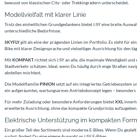
bewusst von klassischen City- oder Trekkingrädern unterscheidet.
Modellvielfalt mit klarer Linie
Trotz des einheitlichen Grundgedankens bietet i:SY eine breite Auswa
unterschiedliche Bedürfnisse.
SKYFLY
gilt als eine der prägenden Linien im Portfolio. Es steht für 
Bike mit klarer Designsprache und vielseitiger Ausrichtung für den täg
Mit
KOMPAKT
richtet sich i:SY an alle, die maximale Wendigkeit un
Stadtverkehr schätzen. Ideal, wenn Du häufig durch enge Straßen navi
abstellen möchtest.
Die Modellfamilie
PINION
setzt auf ein integriertes Getriebesystem u
ein aufgeräumtes, wartungsarmes Antriebskonzept legen – besonders i
Für mehr Zuladung oder besondere Anforderungen bietet
XXL
innerh
erweiterte Ausrichtung, ohne das kompakte Grundprinzip aufzugeben
Elektrische Unterstützung im kompakten Form
Ein großer Teil des Sortiments sind moderne E-Bikes. Wenn Du gezielt
suchst, findest Du eine eigene Auswahl an
i:SY E-Bikes
.