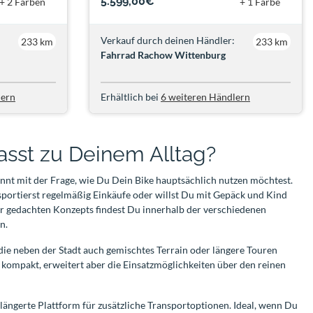
5.599,00€
+ 2 Farben
+ 1 Farbe
Verkauf durch deinen Händler:
233 km
233 km
Fahrrad Rachow Wittenburg
lern
Erhältlich bei
6 weiteren Händlern
asst zu Deinem Alltag?
innt mit der Frage, wie Du Dein Bike hauptsächlich nutzen möchtest.
nsportierst regelmäßig Einkäufe oder willst Du mit Gepäck und Kind
r gedachten Konzepts findest Du innerhalb der verschiedenen
n.
, die neben der Stadt auch gemischtes Terrain oder längere Touren
 kompakt, erweitert aber die Einsatzmöglichkeiten über den reinen
rlängerte Plattform für zusätzliche Transportoptionen. Ideal, wenn Du