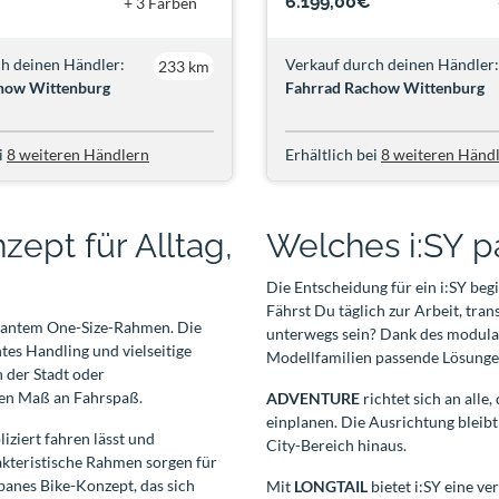
6.199,00€
+ 3 Farben
h deinen Händler:
Verkauf durch deinen Händler:
233 km
how Wittenburg
Fahrrad Rachow Wittenburg
i
8 weiteren Händlern
Erhältlich bei
8 weiteren Händ
ept für Alltag,
Welches i:SY p
Die Entscheidung für ein i:SY beg
Fährst Du täglich zur Arbeit, tra
arkantem One-Size-Rahmen. Die
unterwegs sein? Dank des modula
tes Handling und vielseitige
Modellfamilien passende Lösunge
n der Stadt oder
hen Maß an Fahrspaß.
ADVENTURE
richtet sich an alle
einplanen. Die Ausrichtung bleibt
iziert fahren lässt und
City-Bereich hinaus.
rakteristische Rahmen sorgen für
rbanes Bike-Konzept, das sich
Mit
LONGTAIL
bietet i:SY eine ve