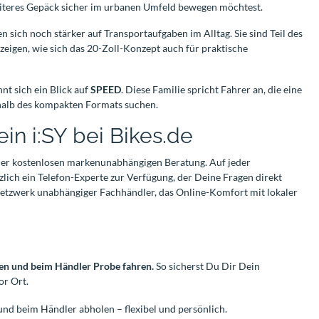
eiteres Gepäck sicher im urbanen Umfeld bewegen möchtest.
n sich noch stärker auf Transportaufgaben im Alltag. Sie sind Teil des
eigen, wie sich das 20-Zoll-Konzept auch für praktische
nt sich ein Blick auf
SPEED
. Diese Familie spricht Fahrer an, die eine
alb des kompakten Formats suchen.
in i:SY bei Bikes.de
einer kostenlosen markenunabhängigen Beratung. Auf jeder
tzlich ein Telefon-Experte zur Verfügung, der Deine Fragen direkt
Netzwerk unabhängiger Fachhändler, das Online-Komfort mit lokaler
ren und beim Händler Probe fahren.
So sicherst Du Dir Dein
or Ort.
nd beim Händler abholen – flexibel und persönlich.