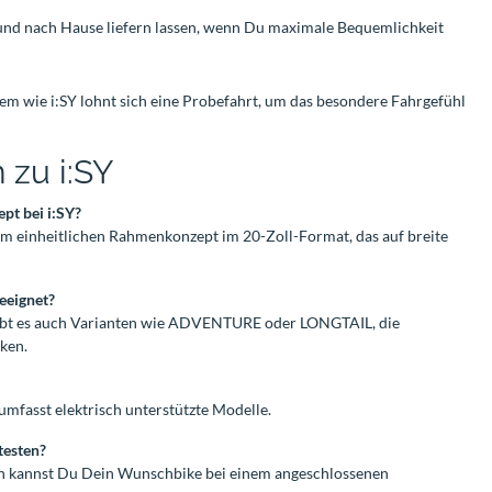
und nach Hause liefern lassen, wenn Du maximale Bequemlichkeit
m wie i:SY lohnt sich eine Probefahrt, um das besondere Fahrgefühl
 zu i:SY
pt bei i:SY?
em einheitlichen Rahmenkonzept im 20-Zoll-Format, das auf breite
geeignet?
ibt es auch Varianten wie ADVENTURE oder LONGTAIL, die
ken.
 umfasst elektrisch unterstützte Modelle.
testen?
ion kannst Du Dein Wunschbike bei einem angeschlossenen