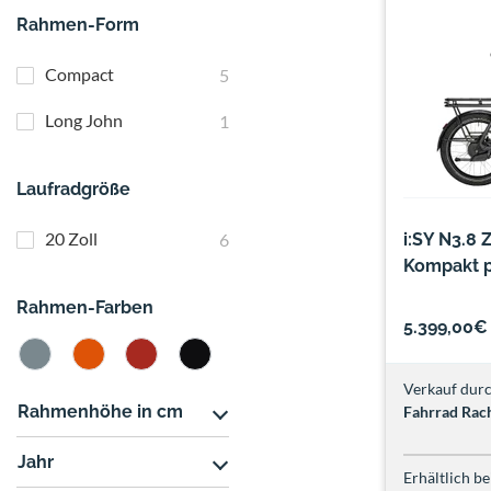
Rahmen-Form
Compact
5
Long John
1
Laufradgröße
20 Zoll
6
i:SY N3.8
Kompakt p
Rahmen-Farben
5.399,00€
Verkauf durc
Rahmenhöhe in cm
Fahrrad Rac
Jahr
Erhältlich be