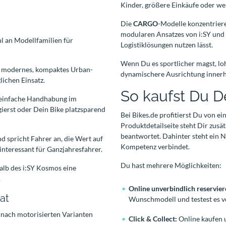
Kinder, größere Einkäufe oder w
Die
CARGO
-Modelle konzentriere
modularen Ansatzes von i:SY und z
hl an Modellfamilien für
Logistiklösungen nutzen lässt.
Wenn Du es sportlicher magst, loh
ein modernes, kompaktes Urban-
dynamischere Ausrichtung innerh
lichen Einsatz.
So kaufst Du De
d einfache Handhabung im
gierst oder Dein Bike platzsparend
Bei Bikes.de profitierst Du von 
Produktdetailseite steht Dir zusä
beantwortet. Dahinter steht ein 
nd spricht Fahrer an, die Wert auf
Kompetenz verbindet.
nteressant für Ganzjahresfahrer.
Du hast mehrere Möglichkeiten:
alb des i:SY Kosmos eine
.
Online unverbindlich reservie
at
Wunschmodell und testest es v
 nach motorisierten Varianten
Click & Collect:
Online kaufen u