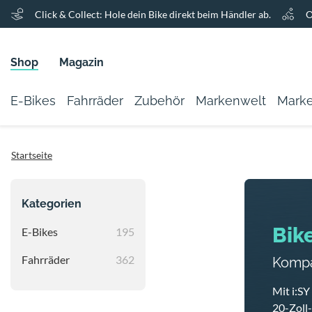
Click & Collect: Hole dein Bike direkt beim Händler ab.
O
Shop
Magazin
E-Bikes
Fahrräder
Zubehör
Markenwelt
Mark
Startseite
Kategorien
Bike
E-Bikes
195
Fahrräder
362
Kompa
Mit i:S
20-Zoll-