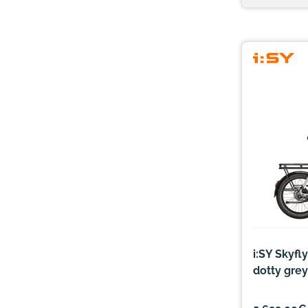
i:SY Skyfl
dotty grey