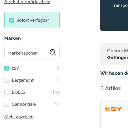
Alle Filter zurücksetzen
Transpo
sofort verfügbar
Marken
Grenze dei
Göttinge
i:SY
6
Wir haben d
Bergamont
2
6 Artikel
BULLS
109
Cannondale
14
Mehr anzeigen