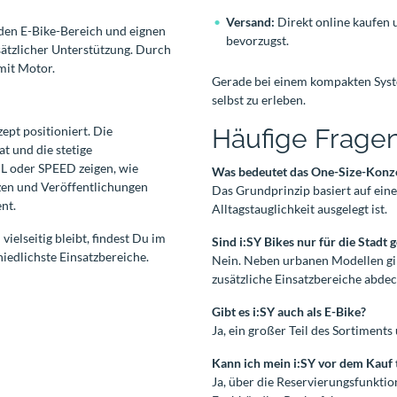
Versand:
Direkt online kaufen 
 den E-Bike-Bereich und eignen
bevorzugst.
sätzlicher Unterstützung. Durch
mit Motor.
Gerade bei einem kompakten Syste
selbst zu erleben.
pt positioniert. Die
Häufige Fragen
t und die stetige
 oder SPEED zeigen, wie
Was bedeutet das One-Size-Konze
zen und Veröffentlichungen
Das Grundprinzip basiert auf ein
nt.
Alltagstauglichkeit ausgelegt ist.
ielseitig bleibt, findest Du im
Sind i:SY Bikes nur für die Stadt 
iedlichste Einsatzbereiche.
Nein. Neben urbanen Modellen g
zusätzliche Einsatzbereiche abdec
Gibt es i:SY auch als E-Bike?
Ja, ein großer Teil des Sortiments
Kann ich mein i:SY vor dem Kauf 
Ja, über die Reservierungsfunkt