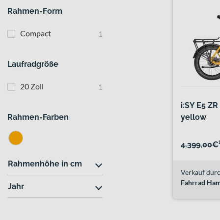
Rahmen-Form
Compact
1
Laufradgröße
20 Zoll
1
i:SY E5 Z
Rahmen-Farben
yellow
4.399,00€
Rahmenhöhe in cm
Verkauf durc
Fahrrad Ham
Jahr