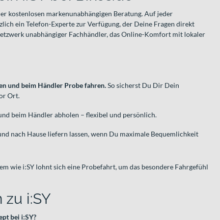
einer kostenlosen markenunabhängigen Beratung. Auf jeder
tzlich ein Telefon-Experte zur Verfügung, der Deine Fragen direkt
Netzwerk unabhängiger Fachhändler, das Online-Komfort mit lokaler
ren und beim Händler Probe fahren.
So sicherst Du Dir Dein
or Ort.
nd beim Händler abholen – flexibel und persönlich.
und nach Hause liefern lassen, wenn Du maximale Bequemlichkeit
m wie i:SY lohnt sich eine Probefahrt, um das besondere Fahrgefühl
 zu i:SY
pt bei i:SY?