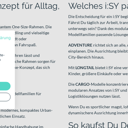
ept für Alltag,
Welches i:SY p
Die Entscheidung für ein i:SY beg
Fährst Du täglich zur Arbeit, tra
arkantem One-Size-Rahmen. Die
unterwegs sein? Dank des modula
tes Handling und vielseitige
Modellfamilien passende Lösunge
lärung
n der Stadt oder
hen Maß an Fahrspaß.
ADVENTURE
richtet sich an alle
einplanen. Die Ausrichtung bleibt
ite-
iziert fahren lässt und
City-Bereich hinaus.
m
rakteristische Rahmen sorgen für
rbanes Bike-Konzept, das sich
Mit
LONGTAIL
bietet i:SY eine ve
Kinder, größere Einkäufe oder w
Die
CARGO
-Modelle konzentriere
modularen Ansatzes von i:SY und z
hl an Modellfamilien für
Logistiklösungen nutzen lässt.
Wenn Du es sportlicher magst, loh
ein modernes, kompaktes Urban-
dynamischere Ausrichtung innerh
lichen Einsatz.
So kaufst Du De
d einfache Handhabung im