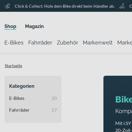
Click & Collect: Hole dein Bike direkt beim Händler ab.
O
Shop
Magazin
E-Bikes
Fahrräder
Zubehör
Markenwelt
Mark
Startseite
Kategorien
Bike
E-Bikes
20
Fahrräder
57
Kompa
Mit i:S
20-Zoll-