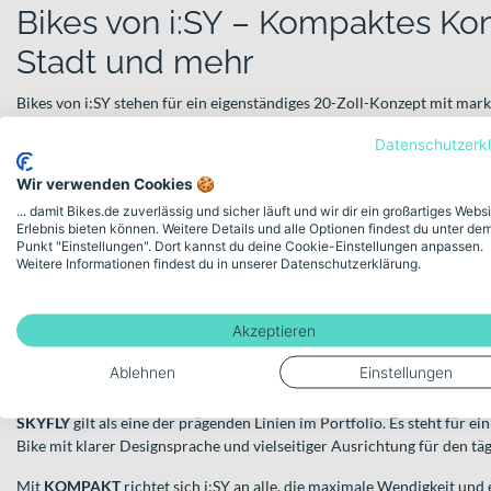
Bikes von i:SY – Kompaktes Konz
Stadt und mehr
Bikes von i:SY stehen für ein eigenständiges 20-Zoll-Konzept mit m
Marke hat eine Plattform geschaffen, die auf kompakte Maße, ein leich
Datenschutzerk
Einsatzmöglichkeiten ausgelegt ist. Ob täglicher Arbeitsweg, Einkauf i
Wochenendausflug – i:SY verbindet Alltagstauglichkeit mit einem ho
Wir verwenden Cookies 🍪
... damit Bikes.de zuverlässig und sicher läuft und wir dir ein großartiges Webs
Im Zentrum steht die Idee, ein Fahrrad zu entwickeln, das sich unkompl
Erlebnis bieten können. Weitere Details und alle Optionen findest du unter de
gleichzeitig flexibel einsetzbar ist. Die 20-Zoll-Laufräder und der cha
Punkt "Einstellungen". Dort kannst du deine Cookie-Einstellungen anpassen.
einen tiefen Schwerpunkt und ein agiles Fahrgefühl. So entsteht ein u
Weitere Informationen findest du in unserer Datenschutzerklärung.
bewusst von klassischen City- oder Trekkingrädern unterscheidet.
Modellvielfalt mit klarer Linie
Akzeptieren
Trotz des einheitlichen Grundgedankens bietet i:SY eine breite Auswa
Ablehnen
Einstellungen
unterschiedliche Bedürfnisse.
SKYFLY
gilt als eine der prägenden Linien im Portfolio. Es steht für 
Bike mit klarer Designsprache und vielseitiger Ausrichtung für den täg
Mit
KOMPAKT
richtet sich i:SY an alle, die maximale Wendigkeit un