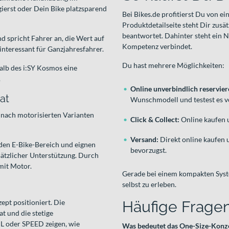
gierst oder Dein Bike platzsparend
Bei Bikes.de profitierst Du von 
Produktdetailseite steht Dir zusä
beantwortet. Dahinter steht ein 
nd spricht Fahrer an, die Wert auf
Kompetenz verbindet.
nteressant für Ganzjahresfahrer.
Du hast mehrere Möglichkeiten:
alb des i:SY Kosmos eine
.
Online unverbindlich reservie
at
Wunschmodell und testest es v
 nach motorisierten Varianten
Click & Collect:
Online kaufen u
Versand:
Direkt online kaufen 
 den E-Bike-Bereich und eignen
bevorzugst.
sätzlicher Unterstützung. Durch
mit Motor.
Gerade bei einem kompakten Syste
selbst zu erleben.
pt positioniert. Die
Häufige Fragen
t und die stetige
 oder SPEED zeigen, wie
Was bedeutet das One-Size-Konze