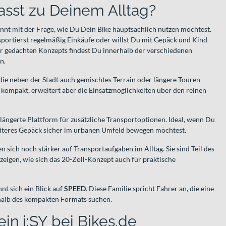
asst zu Deinem Alltag?
innt mit der Frage, wie Du Dein Bike hauptsächlich nutzen möchtest.
nsportierst regelmäßig Einkäufe oder willst Du mit Gepäck und Kind
r gedachten Konzepts findest Du innerhalb der verschiedenen
n.
, die neben der Stadt auch gemischtes Terrain oder längere Touren
 kompakt, erweitert aber die Einsatzmöglichkeiten über den reinen
rlängerte Plattform für zusätzliche Transportoptionen. Ideal, wenn Du
eiteres Gepäck sicher im urbanen Umfeld bewegen möchtest.
n sich noch stärker auf Transportaufgaben im Alltag. Sie sind Teil des
eigen, wie sich das 20-Zoll-Konzept auch für praktische
nt sich ein Blick auf
SPEED
. Diese Familie spricht Fahrer an, die eine
alb des kompakten Formats suchen.
in i:SY bei Bikes.de