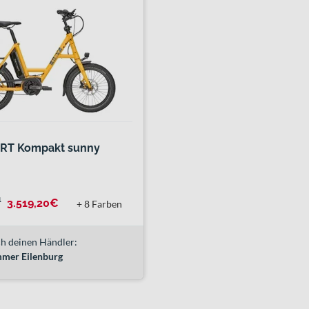
R RT Kompakt sunny
¹
3.519,20€
+ 8 Farben
h deinen Händler:
mer Eilenburg