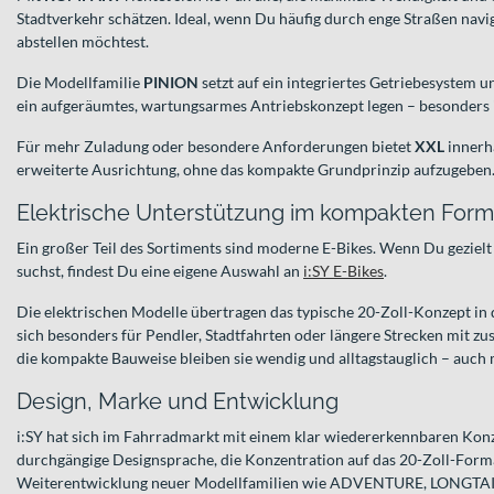
Stadtverkehr schätzen. Ideal, wenn Du häufig durch enge Straßen navi
abstellen möchtest.
Die Modellfamilie
PINION
setzt auf ein integriertes Getriebesystem u
ein aufgeräumtes, wartungsarmes Antriebskonzept legen – besonders i
Für mehr Zuladung oder besondere Anforderungen bietet
XXL
innerh
erweiterte Ausrichtung, ohne das kompakte Grundprinzip aufzugeben
Elektrische Unterstützung im kompakten Form
Ein großer Teil des Sortiments sind moderne E-Bikes. Wenn Du gezielt
suchst, findest Du eine eigene Auswahl an
i:SY E-Bikes
.
Die elektrischen Modelle übertragen das typische 20-Zoll-Konzept in
sich besonders für Pendler, Stadtfahrten oder längere Strecken mit zu
die kompakte Bauweise bleiben sie wendig und alltagstauglich – auch 
Design, Marke und Entwicklung
i:SY hat sich im Fahrradmarkt mit einem klar wiedererkennbaren Konze
durchgängige Designsprache, die Konzentration auf das 20-Zoll-Forma
Weiterentwicklung neuer Modellfamilien wie ADVENTURE, LONGTAIL