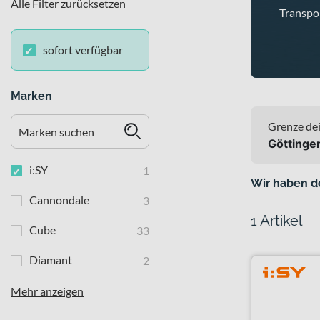
Alle Filter zurücksetzen
Transpo
sofort verfügbar
Marken
Grenze dei
Göttinge
i:SY
1
Wir haben d
Cannondale
3
1 Artikel
Cube
33
Diamant
2
Mehr anzeigen