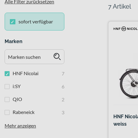
Alle Filter zurücksetzen
7 Artikel
sofort verfügbar
Marken
HNF Nicolai
7
i:SY
6
QIO
2
Rabeneick
3
HNF Nicol
weiss
Mehr anzeigen