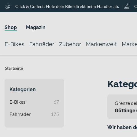
Click & Collect: Hole dein Bike direkt beim Händler ab.
O
Shop
Magazin
E-Bikes
Fahrräder
Zubehör
Markenwelt
Mark
Startseite
Katego
Kategorien
E-Bikes
67
Grenze dei
Göttinge
Fahrräder
175
Wir haben d