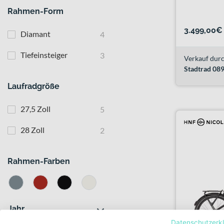
Rahmen-Form
3.499,00€
Diamant
4
Tiefeinsteiger
3
Verkauf durc
Stadtrad 0
Laufradgröße
27,5 Zoll
5
28 Zoll
2
Rahmen-Farben
Jahr
Datenschutzerk