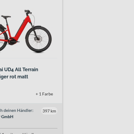
i UD4 All Terrain
iger rot matt
+ 1 Farbe
h deinen Händler:
397 km
89 GmbH