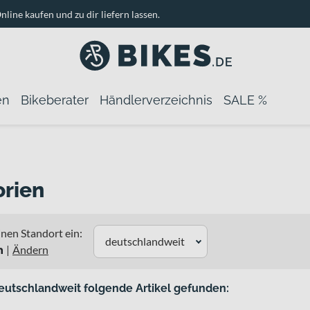
nline kaufen und zu dir liefern lassen.
en
Bikeberater
Händlerverzeichnis
SALE %
rien
nen Standort ein:
deutschlandweit
n
|
Ändern
eutschlandweit folgende Artikel gefunden: