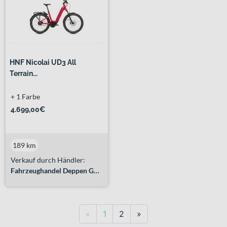
HNF Nicolai UD3 All
Terrain...
+ 1 Farbe
4.699,00€
189 km
Verkauf durch Händler:
Fahrzeughandel Deppen GmbH
Previous
Next
«
1
2
»