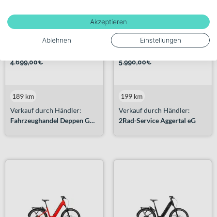
HNF Nicolai XD3 All
HNF Nicolai UD4 All
Akzeptieren
Terrain...
Terrain...
Ablehnen
Einstellungen
+ 1 Farbe
+ 1 Farbe
4.699,00€
5.990,00€
189 km
199 km
Verkauf durch Händler:
Verkauf durch Händler:
Fahrzeughandel Deppen GmbH
2Rad-Service Aggertal eG