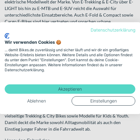
elektrische Modellwelt der Marke. Von E-Trekking & E-City über E-
LIGHT bis hin zu E-MTB und E-SUV reicht die Auswahl für
unterschiedlichste Einsatzbereiche. Auch E-Fold & Compact sowie
Cargo E-Bikes sind hier vertreten und sprechen urbane
Mobilitätskonzepte an. So findest du genau das E-Bike, das zu
Datenschutzerklärung
deinem Fahrprofil passt – egal ob für den täglichen Arbeitsweg
oder längere Touren.
Wir verwenden Cookies 🍪
... damit Bikes.de zuverlässig und sicher läuft und wir dir ein großartiges
Welches Hercules passt zu dir?
Website-Erlebnis bieten können. Weitere Details und alle Optionen findest
du unter dem Punkt "Einstellungen". Dort kannst du deine Cookie-
Die Wahl des richtigen Modells hängt vor allem davon ab, wie und
Einstellungen anpassen. Weitere Informationen findest du in unserer
Datenschutzerklärung.
wo du unterwegs bist. Fährst du überwiegend in der Stadt, können
kompakte Konzepte wie
E-Fold & Compact
interessante Lösungen
sein – besonders, wenn Stauraum oder Transport eine Rolle spielen.
Akzeptieren
Möchtest du größere Einkäufe oder Ausrüstung bewegen, sind
Cargo E-Bikes
oder klassische
Cargo Bikes
eine praktische Option.
Ablehnen
Einstellungen
Für puristischen Fahrspaß ohne Motor bietet Hercules außerdem
vielseitige Trekking & City Bikes sowie Modelle für Kids & Youth.
Damit deckt die Marke sowohl Alltagsmobilität als auch den
Einstieg junger Fahrer in die Fahrradwelt ab.