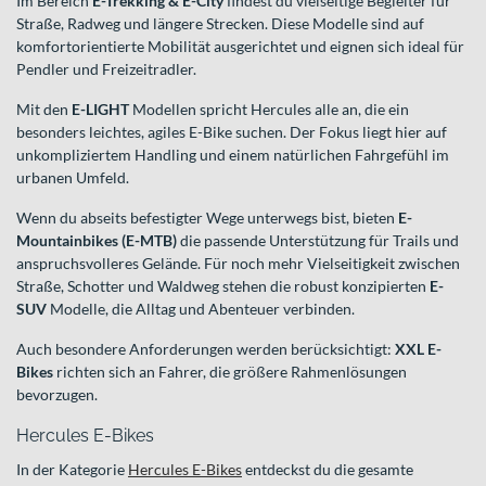
Im Bereich
E-Trekking & E-City
findest du vielseitige Begleiter für
Straße, Radweg und längere Strecken. Diese Modelle sind auf
komfortorientierte Mobilität ausgerichtet und eignen sich ideal für
Pendler und Freizeitradler.
Mit den
E-LIGHT
Modellen spricht Hercules alle an, die ein
besonders leichtes, agiles E-Bike suchen. Der Fokus liegt hier auf
unkompliziertem Handling und einem natürlichen Fahrgefühl im
urbanen Umfeld.
Wenn du abseits befestigter Wege unterwegs bist, bieten
E-
Mountainbikes (E-MTB)
die passende Unterstützung für Trails und
anspruchsvolleres Gelände. Für noch mehr Vielseitigkeit zwischen
Straße, Schotter und Waldweg stehen die robust konzipierten
E-
SUV
Modelle, die Alltag und Abenteuer verbinden.
Auch besondere Anforderungen werden berücksichtigt:
XXL E-
Bikes
richten sich an Fahrer, die größere Rahmenlösungen
bevorzugen.
Hercules E-Bikes
In der Kategorie
Hercules E-Bikes
entdeckst du die gesamte