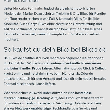
Hercules Fahrräder
Unter
Hercules Fahrräder
findest du die nicht motorisierten
Modelle der Marke. Dazu gehören Trekking & City Bikes für Pendler
und Tourenfahrer ebenso wie Falt & Kompakt Bikes für flexible
Mobilität. Auch Cargo Bikes ohne elektrische Unterstützung sind
Teil des Sortiments. So kannst du dich bewusst für ein klassisches
Fahrrad entscheiden, wenn du komplett auf Muskelkraft setzen
möchtest.
So kaufst du dein Bike bei Bikes.de
Bei Bikes.de profitierst du von mehreren bequemen Kaufoptionen.
Du kannst dein Wunschmodell
online unverbindlich reservieren
und beim Händler Probe fahren
. Alternativ nutzt du
Click & Collect
,
kaufst online und holst dein Bike beim Händler ab. Oder du
entscheidest dich für den
Versand
und lässt dir dein neues Hercules
Fahrrad direkt nach Hause liefern.
Während deiner Auswahl unterstützt dich eine
kostenlose
markenunabhängige Beratung
. Auf jeder Produktdetailseite steht
dir zudem ein
Telefon-Experte
zur Verfügung. Dahinter steht ein
starkes
Netzwerk unabhängiger Fachhändler
, das Service und