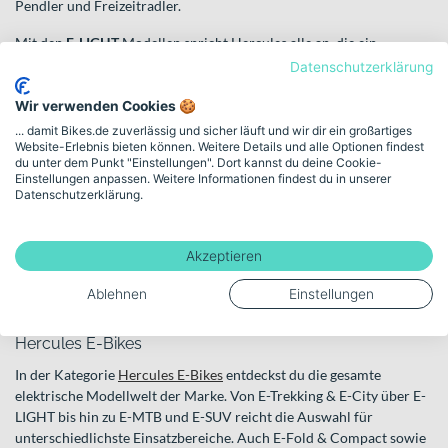
Pendler und Freizeitradler.
Mit den
E-LIGHT
Modellen spricht Hercules alle an, die ein
besonders leichtes, agiles E-Bike suchen. Der Fokus liegt hier auf
Datenschutzerklärung
unkompliziertem Handling und einem natürlichen Fahrgefühl im
urbanen Umfeld.
Wir verwenden Cookies 🍪
... damit Bikes.de zuverlässig und sicher läuft und wir dir ein großartiges
Wenn du abseits befestigter Wege unterwegs bist, bieten
E-
Website-Erlebnis bieten können. Weitere Details und alle Optionen findest
Mountainbikes (E-MTB)
du unter dem Punkt "Einstellungen". Dort kannst du deine Cookie-
die passende Unterstützung für Trails und
Einstellungen anpassen. Weitere Informationen findest du in unserer
anspruchsvolleres Gelände. Für noch mehr Vielseitigkeit zwischen
Datenschutzerklärung.
Straße, Schotter und Waldweg stehen die robust konzipierten
E-
SUV
Modelle, die Alltag und Abenteuer verbinden.
Akzeptieren
Auch besondere Anforderungen werden berücksichtigt:
XXL E-
Bikes
richten sich an Fahrer, die größere Rahmenlösungen
Ablehnen
Einstellungen
bevorzugen.
Hercules E-Bikes
In der Kategorie
Hercules E-Bikes
entdeckst du die gesamte
elektrische Modellwelt der Marke. Von E-Trekking & E-City über E-
LIGHT bis hin zu E-MTB und E-SUV reicht die Auswahl für
unterschiedlichste Einsatzbereiche. Auch E-Fold & Compact sowie