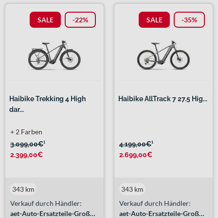
SALE
-22%
SALE
-35%
Haibike Trekking 4 High
Haibike AllTrack 7 27.5 Hig...
dar...
+ 2 Farben
3.099,00€
¹
4.199,00€
¹
2.399,00€
2.699,00€
343 km
343 km
Verkauf durch Händler:
Verkauf durch Händler:
aet-Auto-Ersatzteile-Großhandel GmbH
aet-Auto-Ersatzteile-Großhandel GmbH