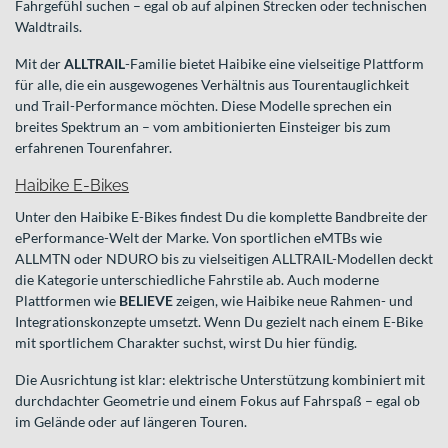
Fahrgefühl suchen – egal ob auf alpinen Strecken oder technischen
Waldtrails.
Mit der
ALLTRAIL
-Familie bietet Haibike eine vielseitige Plattform
für alle, die ein ausgewogenes Verhältnis aus Tourentauglichkeit
und Trail-Performance möchten. Diese Modelle sprechen ein
breites Spektrum an – vom ambitionierten Einsteiger bis zum
erfahrenen Tourenfahrer.
Haibike E-Bikes
Unter den Haibike E-Bikes findest Du die komplette Bandbreite der
ePerformance-Welt der Marke. Von sportlichen eMTBs wie
ALLMTN oder NDURO bis zu vielseitigen ALLTRAIL-Modellen deckt
die Kategorie unterschiedliche Fahrstile ab. Auch moderne
Plattformen wie
BELIEVE
zeigen, wie Haibike neue Rahmen- und
Integrationskonzepte umsetzt. Wenn Du gezielt nach einem E-Bike
mit sportlichem Charakter suchst, wirst Du hier fündig.
Die Ausrichtung ist klar: elektrische Unterstützung kombiniert mit
durchdachter Geometrie und einem Fokus auf Fahrspaß – egal ob
im Gelände oder auf längeren Touren.