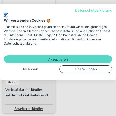
Datenschutzerklärung
Wir verwenden Cookies 🍪
... damit Bikes.de zuverlässig und sicher läuft und wir dir ein großartiges
Website-Erlebnis bieten können. Weitere Details und alle Optionen findest
du unter dem Punkt "Einstellungen". Dort kannst du deine Cookie-
Einstellungen anpassen. Weitere Informationen findest du in unserer
Haibike ALLTRACK 4 High
Datenschutzerklärung.
ste...
+ 1 Farbe
Akzeptieren
2.999,00€
Ablehnen
Einstellungen
343 km
Verkauf durch Händler:
aet-Auto-Ersatzteile-Großhandel GmbH
3 weitere Händler