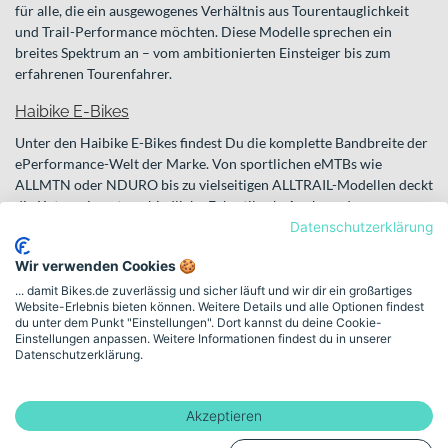
für alle, die ein ausgewogenes Verhältnis aus Tourentauglichkeit
und Trail-Performance möchten. Diese Modelle sprechen ein
breites Spektrum an – vom ambitionierten Einsteiger bis zum
erfahrenen Tourenfahrer.
Haibike E-Bikes
Unter den Haibike E-Bikes findest Du die komplette Bandbreite der
ePerformance-Welt der Marke. Von sportlichen eMTBs wie
ALLMTN oder NDURO bis zu vielseitigen ALLTRAIL-Modellen deckt
die Kategorie unterschiedliche Fahrstile ab. Auch moderne
Plattformen wie
BELIEVE
zeigen, wie Haibike neue Rahmen- und
Datenschutzerklärung
Integrationskonzepte umsetzt. Wenn Du gezielt nach einem E-Bike
Wir verwenden Cookies 🍪
mit sportlichem Charakter suchst, wirst Du hier fündig.
... damit Bikes.de zuverlässig und sicher läuft und wir dir ein großartiges
Die Ausrichtung ist klar: elektrische Unterstützung kombiniert mit
Website-Erlebnis bieten können. Weitere Details und alle Optionen findest
du unter dem Punkt "Einstellungen". Dort kannst du deine Cookie-
durchdachter Geometrie und einem Fokus auf Fahrspaß – egal ob
Einstellungen anpassen. Weitere Informationen findest du in unserer
im Gelände oder auf längeren Touren.
Datenschutzerklärung.
Orientierung im Sortiment und
wichtige Entscheidungskriterien
Akzeptieren