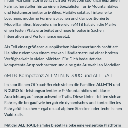
In der Markenhistorie zeigt sich der Weg vom sportlich geprägten
Fahrradhersteller hin zu einem Spezialisten für E-Mountainbikes
und leistungsorientierte E-Bikes. Haibike setzt auf integrierte
Lösungen, moderne Formensprachen und klar positionierte
Modellfamilien. Besonders im Bereich eMTB hat sich die Marke
einen festen Platz erarbeitet und neue Impulse in Sachen
Integration und Performance gesetzt.
Als Teil eines größeren europäischen Markenverbunds profitiert
Haibike zudem von einem starken Händlernetz und einer breiten
Verfügbarkeit in vielen Märkten. Für Dich bedeutet das:
kompetente Ansprechpartner und eine gute Auswahl an Modellen.
eMTB-Kompetenz: ALLMTN, NDURO und ALLTRAIL
Im sportlichen Offroad-Bereich stehen die Familien
ALLMTN
und
NDURO
für leistungsorientierte E-Mountainbikes mit klarer
Ausrichtung auf anspruchsvolle Trails. Diese Linien richten sich an
Fahrer, die bergauf wie bergab ein dynamisches und kontrolliertes
Fahrgefühl suchen – egal ob auf alpinen Strecken oder technischen
Waldtrails.
Mit der
ALLTRAIL
-Familie bietet Haibike eine vielseitige Plattform