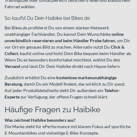
Trainingsziel oder Einsatzbereich zwischen E-Bike und klassischem
Fahrrad wählen.
So kaufst Du Dein Haibike bei Bikes.de
Bei Bikes.de profitierst Du von einem starken Netzwerk
unabhängiger Fachhändler. Du kannst Dein Wunschbike
online
unverbindlich reservieren und beim Händler Probe fahren
, um Dir
vor Ort ein genaues Bild zu machen. Alternativ nutzt Du
Click &
Collect
, kaufst online und holst Dein Bike bequem beim Händler ab.
Wenn Du es besonders komfortabel möchtest, wählst Du den
Versand
und lässt Dir Dein Haibike direkt nach Hause liefern.
Zusätzlich erhältst Du eine
kostenlose markenunabhängige
Beratung
, damit Du ein Modell findest, das wirklich zu Dir passt.
Auf jeder Produktdetailseite steht Dir außerdem ein
Telefon-
Experte
zur Verfügung, der offene Fragen schnell klärt.
Häufige Fragen zu Haibike
Was zeichnet Haibike besonders aus?
Die Marke steht für ePerformance mit klarem Fokus auf sportliche
E-Mountainbikes und vielseitige E-Bike-Konzepte.