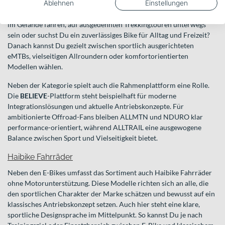
Ablehnen
Einstellungen
Wenn Du Dich durch das Sortiment von Haibike klickst, hilft es,
zuerst Deinen Einsatzzweck festzulegen. Möchtest Du überwiegend
im Gelände fahren, auf ausgedehnten Trekkingtouren unterwegs
sein oder suchst Du ein zuverlässiges Bike für Alltag und Freizeit?
Danach kannst Du gezielt zwischen sportlich ausgerichteten
eMTBs, vielseitigen Allroundern oder komfortorientierten
Modellen wählen.
Neben der Kategorie spielt auch die Rahmenplattform eine Rolle.
Die
BELIEVE
-Plattform steht beispielhaft für moderne
Integrationslösungen und aktuelle Antriebskonzepte. Für
ambitionierte Offroad-Fans bleiben ALLMTN und NDURO klar
performance-orientiert, während ALLTRAIL eine ausgewogene
Balance zwischen Sport und Vielseitigkeit bietet.
Haibike Fahrräder
Neben den E-Bikes umfasst das Sortiment auch Haibike Fahrräder
ohne Motorunterstützung. Diese Modelle richten sich an alle, die
den sportlichen Charakter der Marke schätzen und bewusst auf ein
klassisches Antriebskonzept setzen. Auch hier steht eine klare,
sportliche Designsprache im Mittelpunkt. So kannst Du je nach