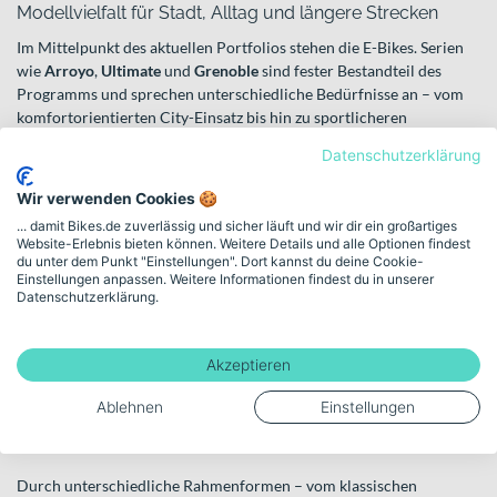
Modellvielfalt für Stadt, Alltag und längere Strecken
Im Mittelpunkt des aktuellen Portfolios stehen die E-Bikes. Serien
wie
Arroyo
,
Ultimate
und
Grenoble
sind fester Bestandteil des
Programms und sprechen unterschiedliche Bedürfnisse an – vom
komfortorientierten City-Einsatz bis hin zu sportlicheren
Pendelstrecken. Auch das
Medeo
ergänzt die E-Bike-Familie als
Datenschutzerklärung
vielseitige Lösung für urbane Mobilität.
Wir verwenden Cookies 🍪
Neben den elektrischen Modellen bietet Gazelle weiterhin
... damit Bikes.de zuverlässig und sicher läuft und wir dir ein großartiges
klassische Fahrräder im typischen niederländischen Stil.
Website-Erlebnis bieten können. Weitere Details und alle Optionen findest
Charakteristisch sind aufrechte Sitzpositionen und eine entspannte
du unter dem Punkt "Einstellungen". Dort kannst du deine Cookie-
Fahrweise – ideal für tägliche Wege, Einkäufe oder den Weg zur
Einstellungen anpassen. Weitere Informationen findest du in unserer
Datenschutzerklärung.
Arbeit.
Gazelle E-Bikes
Akzeptieren
Wenn Du Dir elektrische Unterstützung wünschst, findest Du hier
die komplette E-Bike-Welt der Marke. Die Modellfamilien wie
Ablehnen
Einstellungen
Arroyo, Ultimate oder Grenoble decken komfortable City-Fahrten
ebenso ab wie längere Strecken im urbanen Umfeld.
Durch unterschiedliche Rahmenformen – vom klassischen