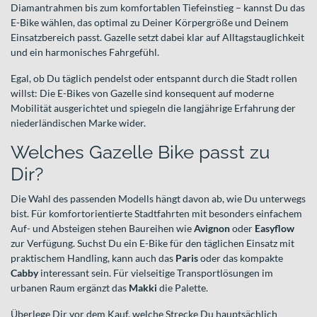
Diamantrahmen bis zum komfortablen Tiefeinstieg – kannst Du das
E-Bike wählen, das optimal zu Deiner Körpergröße und Deinem
Einsatzbereich passt. Gazelle setzt dabei klar auf Alltagstauglichkeit
und ein harmonisches Fahrgefühl.
Egal, ob Du täglich pendelst oder entspannt durch die Stadt rollen
willst: Die E-Bikes von Gazelle sind konsequent auf moderne
Mobilität ausgerichtet und spiegeln die langjährige Erfahrung der
niederländischen Marke wider.
Welches Gazelle Bike passt zu
Dir?
Die Wahl des passenden Modells hängt davon ab, wie Du unterwegs
bist. Für komfortorientierte Stadtfahrten mit besonders einfachem
Auf- und Absteigen stehen Baureihen wie
Avignon
oder
Easyflow
zur Verfügung. Suchst Du ein E-Bike für den täglichen Einsatz mit
praktischem Handling, kann auch das
Paris
oder das kompakte
Cabby
interessant sein. Für vielseitige Transportlösungen im
urbanen Raum ergänzt das
Makki
die Palette.
Überlege Dir vor dem Kauf, welche Strecke Du hauptsächlich