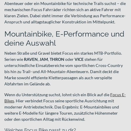
Abenteuer oder ein Mountainbike für technische Trails suchst – die
mechanischen Focus Fahrräder richten sich an aktive Fahrer mit
klaren Zielen. Dabei steht immer die Verbindung aus Performance-
Anspruch und alltagstauglicher Konstruktion im Mittelpunkt.
Mountainbike, E‑Performance und
deine Auswahl
Neben Straße und Gravel bietet Focus ein starkes MTB-Portfolio.
Serien wie
RAVEN
,
JAM
,
THRON
oder
VICE
stehen für
unterschiedliche Einsatzbereiche vom sportlichen Cross-Country
bis hin zu Trail- und All-Mountain-Abenteuern. Damit deckt die
Marke sowohl effiziente Kletterpassagen als auch verspielte
Abfahrten im Gelände ab.
Wenn du Unterstützung suchst, lohnt sich ein Blick auf die
Focus E-
Bikes
. Hier verbindet Focus seine sportliche Ausrichtung mit
moderner Antriebstechnik. Das Ergebnis: E-Mountainbikes und
weitere E-Modelle für längere Touren, zusätzliche Höhenmeter
oder den sportlichen Alltag mit Rückenwind.
Welches Focus Bike passt zu dir?