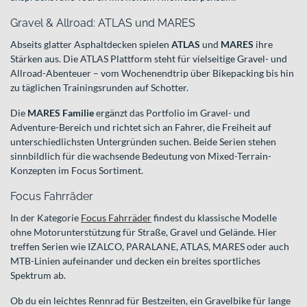
Gravel & Allroad: ATLAS und MARES
Abseits glatter Asphaltdecken spielen
ATLAS
und
MARES
ihre
Stärken aus. Die ATLAS Plattform steht für vielseitige Gravel- und
Allroad-Abenteuer – vom Wochenendtrip über Bikepacking bis hin
zu täglichen Trainingsrunden auf Schotter.
Die
MARES Familie
ergänzt das Portfolio im Gravel- und
Adventure-Bereich und richtet sich an Fahrer, die Freiheit auf
unterschiedlichsten Untergründen suchen. Beide Serien stehen
sinnbildlich für die wachsende Bedeutung von Mixed-Terrain-
Konzepten im Focus Sortiment.
Focus Fahrräder
In der Kategorie
Focus Fahrräder
findest du klassische Modelle
ohne Motorunterstützung für Straße, Gravel und Gelände. Hier
treffen Serien wie IZALCO, PARALANE, ATLAS, MARES oder auch
MTB-Linien aufeinander und decken ein breites sportliches
Spektrum ab.
Ob du ein leichtes Rennrad für Bestzeiten, ein Gravelbike für lange