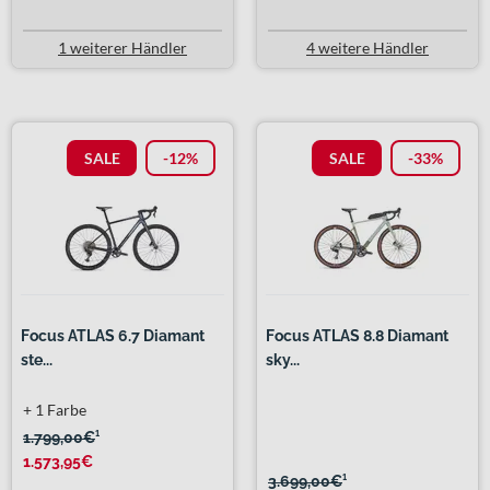
1 weiterer Händler
4 weitere Händler
SALE
-12%
SALE
-33%
Focus ATLAS 6.7 Diamant
Focus ATLAS 8.8 Diamant
ste...
sky...
+ 1 Farbe
1.799,00€
¹
1.573,95€
3.699,00€
¹