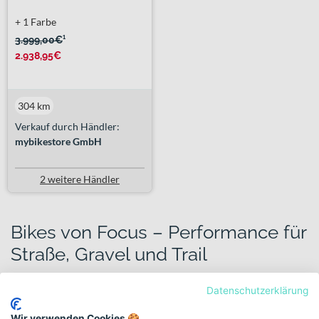
+ 1 Farbe
3.999,00€
¹
2.938,95€
304 km
Verkauf durch Händler:
mybikestore GmbH
2 weitere Händler
Bikes von Focus – Performance für
Straße, Gravel und Trail
Bikes von Focus stehen seit 1993 für sportliche DNA, klare
Datenschutzerklärung
Designsprache und den Anspruch, moderne Performance für
möglichst viele Einsatzbereiche zugänglich zu machen. Gegründet
Wir verwenden Cookies 🍪