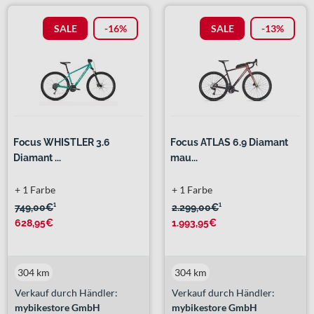
SALE
-16%
SALE
-13%
Focus WHISTLER 3.6
Focus ATLAS 6.9 Diamant
Diamant ...
mau...
+ 1 Farbe
+ 1 Farbe
749,00€
¹
2.299,00€
¹
628,95€
1.993,95€
304 km
304 km
Verkauf durch Händler:
Verkauf durch Händler:
mybikestore GmbH
mybikestore GmbH