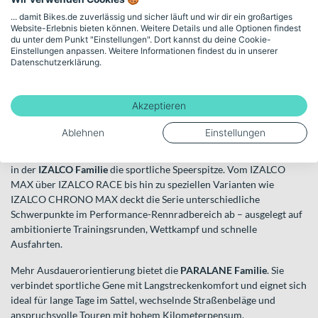
wurde die Marke vom Cyclocross-Weltmeister Mike Kluge – der
... damit Bikes.de zuverlässig und sicher läuft und wir dir ein großartiges
Rennsport-Gedanke prägt die Entwicklung bis heute.
Website-Erlebnis bieten können. Weitere Details und alle Optionen findest
du unter dem Punkt "Einstellungen". Dort kannst du deine Cookie-
Focus beschreibt seine Modelle als „Smart Performance Bikes“.
Einstellungen anpassen. Weitere Informationen findest du in unserer
Gemeint ist ein ausgewogenes Zusammenspiel aus Rahmenkonzept,
Datenschutzerklärung.
Integration und praxisnaher Ausrichtung. Das Sortiment reicht von
schnellen Rennrädern über vielseitige Gravelbikes bis hin zu
leistungsorientierten Mountainbikes und E-Bikes.
Akzeptieren
Rennrad-Performance: IZALCO & PARALANE
Ablehnen
Einstellungen
Wenn du auf der Straße unterwegs bist und Tempo liebst, findest du
in der
IZALCO Familie
die sportliche Speerspitze. Vom IZALCO
MAX über IZALCO RACE bis hin zu speziellen Varianten wie
IZALCO CHRONO MAX deckt die Serie unterschiedliche
Schwerpunkte im Performance-Rennradbereich ab – ausgelegt auf
ambitionierte Trainingsrunden, Wettkampf und schnelle
Ausfahrten.
Mehr Ausdauerorientierung bietet die
PARALANE Familie
. Sie
verbindet sportliche Gene mit Langstreckenkomfort und eignet sich
ideal für lange Tage im Sattel, wechselnde Straßenbeläge und
anspruchsvolle Touren mit hohem Kilometerpensum.