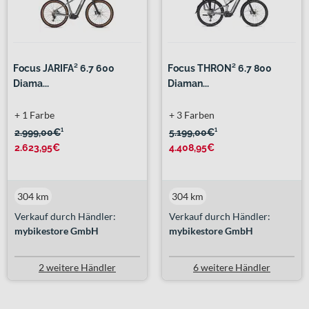
Focus JARIFA² 6.7 600
Focus THRON² 6.7 800
Diama...
Diaman...
+ 1 Farbe
+ 3 Farben
2.999,00€
¹
5.199,00€
¹
2.623,95€
4.408,95€
304 km
304 km
Verkauf durch Händler:
Verkauf durch Händler:
mybikestore GmbH
mybikestore GmbH
2 weitere Händler
6 weitere Händler