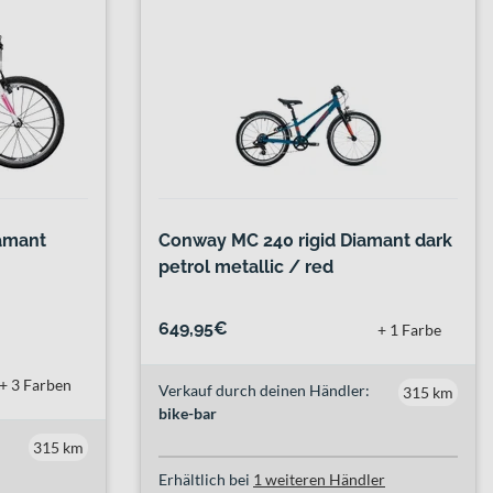
amant
Conway MC 240 rigid Diamant dark
petrol metallic / red
649,95€
+ 1 Farbe
+ 3 Farben
Verkauf durch deinen Händler:
315 km
bike-bar
315 km
Erhältlich bei
1 weiteren Händler