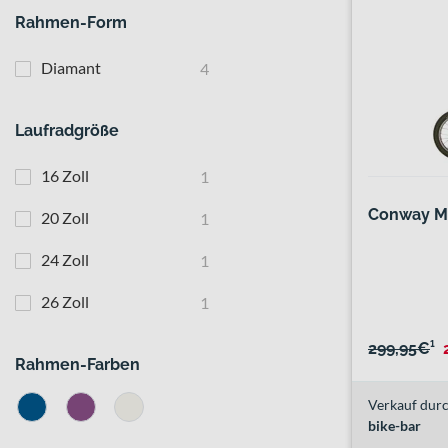
Rahmen-Form
Diamant
4
Laufradgröße
16 Zoll
1
Conway MS
20 Zoll
1
24 Zoll
1
26 Zoll
1
299,95€
¹
Rahmen-Farben
Verkauf durc
bike-bar