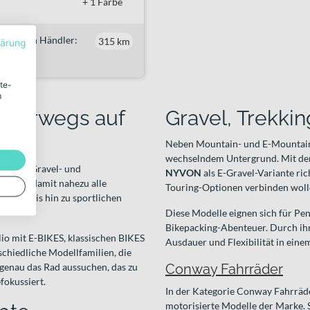
+ 1 Farbe
h deinen Händler:
315 km
lärung
ite-
m
unterwegs auf
Gravel, Trekkin
Neben Mountain- und E-Mountainb
wechselndem Untergrund. Mit d
nbikes, Gravel- und
NYVON
als E-Gravel-Variante ric
 deckt damit nahezu alle
Touring-Optionen verbinden woll
ouren bis hin zu sportlichen
Diese Modelle eignen sich für Pen
Bikepacking-Abenteuer. Durch ihre
olio mit E-BIKES, klassischen BIKES
Ausdauer und Flexibilität in eine
chiedliche Modellfamilien, die
r genau das Rad aussuchen, das zu
Conway Fahrräder
fokussiert.
In der Kategorie Conway Fahrräde
motorisierte Modelle der Marke. 