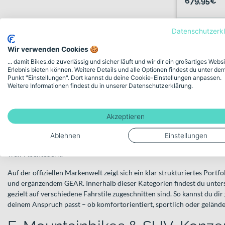
679,95€
Verkauf durc
Datenschutzerk
bike-bar
Wir verwenden Cookies 🍪
... damit Bikes.de zuverlässig und sicher läuft und wir dir ein großartiges Webs
Erlebnis bieten können. Weitere Details und alle Optionen findest du unter de
Punkt "Einstellungen". Dort kannst du deine Cookie-Einstellungen anpassen.
Bikes von Conway – vielseitig 
Weitere Informationen findest du in unserer Datenschutzerklärung.
jedem Terrain
Akzeptieren
Bikes von Conway stehen für eine breite Auswahl an E-Bikes, Mountai
Trekkingrädern sowie Modellen für Kinder und Jugendliche. Die Marke
Ablehnen
Einstellungen
Einsatzbereiche ab – vom täglichen Weg zur Arbeit über ausgedehnte T
Trail-Abenteuern.
Auf der offiziellen Markenwelt zeigt sich ein klar strukturiertes Portf
und ergänzendem GEAR. Innerhalb dieser Kategorien findest du unters
gezielt auf verschiedene Fahrstile zugeschnitten sind. So kannst du di
deinem Anspruch passt – ob komfortorientiert, sportlich oder gelände