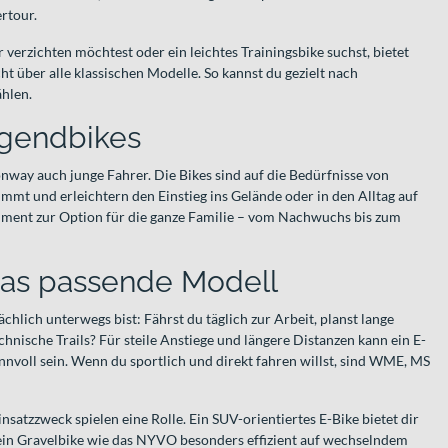
ertour.
erzichten möchtest oder ein leichtes Trainingsbike suchst, bietet
ht über alle klassischen Modelle. So kannst du gezielt nach
ählen.
ugendbikes
nway auch junge Fahrer. Die Bikes sind auf die Bedürfnisse von
mt und erleichtern den Einstieg ins Gelände oder in den Alltag auf
iment zur Option für die ganze Familie – vom Nachwuchs bis zum
das passende Modell
chlich unterwegs bist: Fährst du täglich zur Arbeit, planst lange
nische Trails? Für steile Anstiege und längere Distanzen kann ein E-
oll sein. Wenn du sportlich und direkt fahren willst, sind WME, MS
nsatzzweck spielen eine Rolle. Ein SUV-orientiertes E-Bike bietet dir
d ein Gravelbike wie das NYVO besonders effizient auf wechselndem