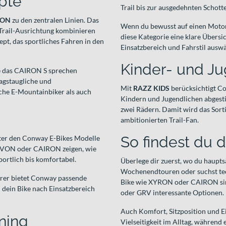
pte
Trail bis zur ausgedehnten Schott
RON
zu den zentralen Linien. Das
Wenn du bewusst auf einen Motor v
r Trail-Ausrichtung kombinieren
diese Kategorie eine klare Übersic
pt, das sportliches Fahren in den
Einsatzbereich und Fahrstil ausw
Kinder- und J
wie das CAIRON S sprechen
agstaugliche und
Mit
RAZZ KIDS
berücksichtigt Co
iche E-Mountainbiker als auch
Kindern und Jugendlichen abgestim
zwei Rädern. Damit wird das Sort
ambitionierten Trail-Fan.
So findest du 
unter den Conway E-Bikes Modelle
 RYVON oder CAIRON zeigen, wie
ortlich bis komfortabel.
Überlege dir zuerst, wo du hauptsä
Wochenendtouren oder suchst tech
rer bietet Conway passende
Bike wie XYRON oder CAIRON sinnv
 dein Bike nach Einsatzbereich
oder GRV interessante Optionen.
Auch Komfort, Sitzposition und Ei
ining
Vielseitigkeit im Alltag, währen