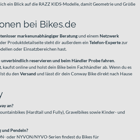
 sich ein Blick auf die RAZZ KIDS-Modelle, damit Geometrie und Größe
onen bei Bikes.de
tenloser markenunabhängiger Beratung
und einem
Netzwerk
jeder Produktdetailseite steht dir außerdem ein
Telefon-Experte
zur
ellen oder Einsatzbereichen hast.
e
unverbindlich reservieren und beim Händler Probe fahren
.
t
, kaufst online und holst dein Bike beim Fachhändler ab. Wenn du es
lst du den
Versand
und lässt dir dein Conway Bike direkt nach Hause
y
way an?
ountainbikes (Hardtail und Fully), Gravelbikes sowie Kinder- und
g und Pendeln?
RON- oder NYVON/NYVO-Serien findest du Bikes für