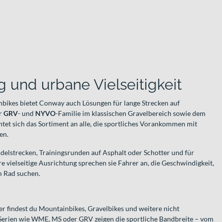
g und urbane Vielseitigkeit
ikes bietet Conway auch Lösungen für lange Strecken auf
er
GRV
- und
NYVO
-Familie im klassischen Gravelbereich sowie dem
htet sich das Sortiment an alle, die sportliches Vorankommen mit
en.
delstrecken, Trainingsrunden auf Asphalt oder Schotter und für
 vielseitige Ausrichtung sprechen sie Fahrer an, die Geschwindigkeit,
m Rad suchen.
r findest du Mountainbikes, Gravelbikes und weitere nicht
Serien wie WME, MS oder GRV zeigen die sportliche Bandbreite – vom