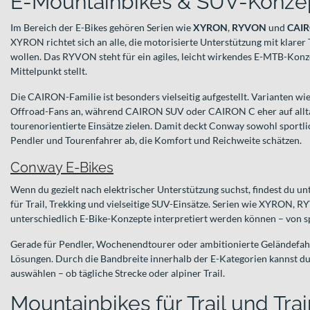
E‑Mountainbikes & SUV‑Konze
Im Bereich der E-Bikes gehören Serien wie
XYRON
,
RYVON
und
CAI
XYRON richtet sich an alle, die motorisierte Unterstützung mit klare
wollen. Das RYVON steht für ein agiles, leicht wirkendes E-MTB-Konze
Mittelpunkt stellt.
Die CAIRON-Familie ist besonders vielseitig aufgestellt. Varianten 
Offroad-Fans an, während CAIRON SUV oder CAIRON C eher auf allt
tourenorientierte Einsätze zielen. Damit deckt Conway sowohl sportl
Pendler und Tourenfahrer ab, die Komfort und Reichweite schätzen.
Conway E-Bikes
Wenn du gezielt nach elektrischer Unterstützung suchst, findest du 
für Trail, Trekking und vielseitige SUV-Einsätze. Serien wie XYRON,
unterschiedlich E-Bike-Konzepte interpretiert werden können – von sp
Gerade für Pendler, Wochenendtourer oder ambitionierte Geländefah
Lösungen. Durch die Bandbreite innerhalb der E-Kategorien kannst du
auswählen – ob tägliche Strecke oder alpiner Trail.
Mountainbikes für Trail und Tra