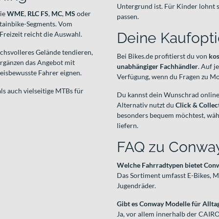
Untergrund ist. Für Kinder lohnt
wie
WME
,
RLC FS
,
MC
,
MS
oder
passen.
ntainbike-Segments. Vom
Deine Kaufopti
Freizeit reicht die Auswahl.
hsvolleres Gelände tendieren,
Bei Bikes.de profitierst du von
kos
ergänzen das Angebot mit
unabhängiger Fachhändler
. Auf 
reisbewusste Fahrer eignen.
Verfügung, wenn du Fragen zu Mod
ls auch vielseitige MTBs für
Du kannst dein Wunschrad onlin
Alternativ nutzt du
Click & Collec
besonders bequem möchtest, wäh
liefern.
FAQ zu Conwa
Welche Fahrradtypen bietet Con
Das Sortiment umfasst E-Bikes, M
Jugendräder.
Gibt es Conway Modelle für Allta
Ja, vor allem innerhalb der CAI