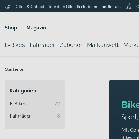
Click & Collect: Hole dein Bike direkt beim Händler ab.
O
Shop
Magazin
E-Bikes
Fahrräder
Zubehör
Markenwelt
Mark
Startseite
Kategorien
Bik
E-Bikes
22
Fahrräder
8
Sport
Mit Conw
Bike. En