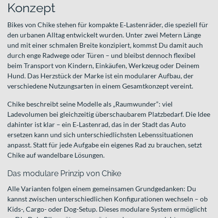
Konzept
Bikes von Chike stehen für kompakte E‑Lastenräder, die speziell für
den urbanen Alltag entwickelt wurden. Unter zwei Metern Länge
und mit einer schmalen Breite konzipiert, kommst Du damit auch
durch enge Radwege oder Türen – und bleibst dennoch flexibel
beim Transport von Kindern, Einkäufen, Werkzeug oder Deinem
Hund. Das Herzstück der Marke ist ein modularer Aufbau, der
verschiedene Nutzungsarten in einem Gesamtkonzept vereint.
Chike beschreibt seine Modelle als „Raumwunder“: viel
Ladevolumen bei gleichzeitig überschaubarem Platzbedarf. Die Idee
dahinter ist klar – ein E‑Lastenrad, das in der Stadt das Auto
ersetzen kann und sich unterschiedlichsten Lebenssituationen
anpasst. Statt für jede Aufgabe ein eigenes Rad zu brauchen, setzt
Chike auf wandelbare Lösungen.
Das modulare Prinzip von Chike
Alle Varianten folgen einem gemeinsamen Grundgedanken: Du
kannst zwischen unterschiedlichen Konfigurationen wechseln – ob
Kids-, Cargo- oder Dog-Setup. Dieses modulare System ermöglicht