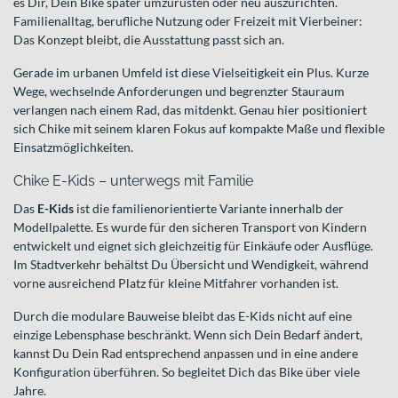
es Dir, Dein Bike später umzurüsten oder neu auszurichten.
Familienalltag, berufliche Nutzung oder Freizeit mit Vierbeiner:
Das Konzept bleibt, die Ausstattung passt sich an.
Gerade im urbanen Umfeld ist diese Vielseitigkeit ein Plus. Kurze
Wege, wechselnde Anforderungen und begrenzter Stauraum
verlangen nach einem Rad, das mitdenkt. Genau hier positioniert
sich Chike mit seinem klaren Fokus auf kompakte Maße und flexible
Einsatzmöglichkeiten.
Chike E-Kids – unterwegs mit Familie
Das
E-Kids
ist die familienorientierte Variante innerhalb der
Modellpalette. Es wurde für den sicheren Transport von Kindern
entwickelt und eignet sich gleichzeitig für Einkäufe oder Ausflüge.
Im Stadtverkehr behältst Du Übersicht und Wendigkeit, während
vorne ausreichend Platz für kleine Mitfahrer vorhanden ist.
Durch die modulare Bauweise bleibt das E-Kids nicht auf eine
einzige Lebensphase beschränkt. Wenn sich Dein Bedarf ändert,
kannst Du Dein Rad entsprechend anpassen und in eine andere
Konfiguration überführen. So begleitet Dich das Bike über viele
Jahre.