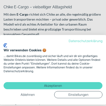
Chike E-Cargo – vielseitiger Alltagsheld
Mit dem
E-Cargo
richtet sich Chike an alle, die regelmäßig größere
Lasten transportieren möchten – privat oder gewerblich. Das
Modell wird als echtes Arbeitstier für den urbanen Raum
beschrieben und bietet eine großzügige Transportlösung bei
kompaktem Gesamtmaß.
Datenschutzerklärung
Ob Du damit Besorgungen erledigst, Lieferfahrten planst oder
Material bewegst: Das E-Cargo ist auf hohe Alltagstauglichkeit
Wir verwenden Cookies 🍪
ausgelegt. Gleichzeitig profitierst Du vom schmalen Aufbau, der Dir
... damit Bikes.de zuverlässig und sicher läuft und wir dir ein großartiges
auch in engen Straßen oder auf schmalen Wegen
Website-Erlebnis bieten können. Weitere Details und alle Optionen findest
Bewegungsfreiheit lässt.
du unter dem Punkt "Einstellungen". Dort kannst du deine Cookie-
Einstellungen anpassen. Weitere Informationen findest du in unserer
Weitere Modelle und
Datenschutzerklärung.
Einsatzbereiche
Akzeptieren
Für professionelle Anforderungen bietet Chike das
E-Cargo Pro
an.
Diese Variante ist besonders auf den Transport von Werkzeugen,
Ablehnen
Einstellungen
Ausrüstung oder größeren Lasten ausgelegt. Die stabile und
vielseitig nutzbare Transportbox unterstützt komfortables Be- und