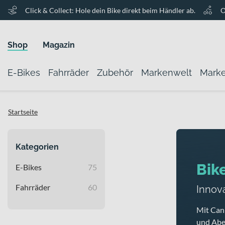
Click & Collect: Hole dein Bike direkt beim Händler ab.
O
Shop
Magazin
E-Bikes
Fahrräder
Zubehör
Markenwelt
Mark
Startseite
Kategorien
Bik
E-Bikes
75
Fahrräder
60
Innova
Mit Cann
und Abe