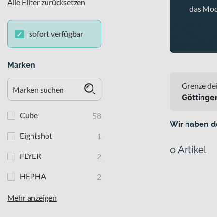
Alle Filter zurücksetzen
das Mode
sofort verfügbar
Marken
Grenze dei
Göttinge
Cube
58
Wir haben d
Eightshot
1
0 Artikel
FLYER
2
HEPHA
2
Mehr anzeigen