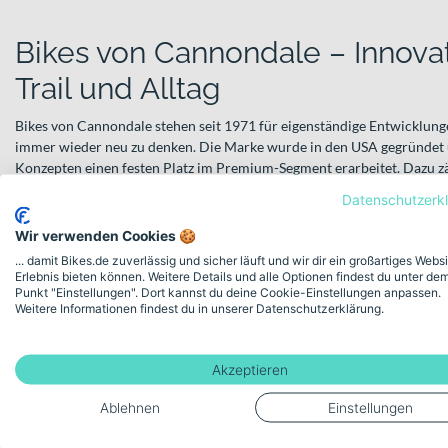
Bikes von Cannondale – Innovat
Trail und Alltag
Bikes von Cannondale stehen seit 1971 für eigenständige Entwicklun
immer wieder neu zu denken. Die Marke wurde in den USA gegründet u
Konzepten einen festen Platz im Premium-Segment erarbeitet. Dazu 
Rahmenkonzepte ebenso wie die markante Lefty-Einarmgabel, die das
Datenschutzerk
Bikes mitgestaltet hat.
Wir verwenden Cookies 🍪
Heute deckt Cannondale nahezu alle Einsatzbereiche ab: vom urbanen 
... damit Bikes.de zuverlässig und sicher läuft und wir dir ein großartiges Webs
E‑Mountainbikes bis hin zu sportlichen Renn- und Gravelbikes – mit un
Erlebnis bieten können. Weitere Details und alle Optionen findest du unter de
pendelst, lange Touren planst oder anspruchsvolle Trails suchst: Im S
Punkt "Einstellungen". Dort kannst du deine Cookie-Einstellungen anpassen.
Weitere Informationen findest du in unserer Datenschutzerklärung.
Lösungen für unterschiedlichste Fahrstile.
E‑Mobilität mit System
Akzeptieren
Ein großer Bestandteil des Portfolios sind die E‑Bikes. Cannondale int
in verschiedene Kategorien und schafft so vielseitige Lösungen für St
Ablehnen
Einstellungen
Das
Mavaro
richtet sich an alle, die im urbanen Raum komfortabel un