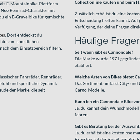
Collect online kaufen und beim H
als E‑Mountainbike-Plattform
 Neo
Rennrad-Charakter mit
Zusätzlich erhältst du eine
kosten
 ein E‑Gravelbike für gemischte
Entscheidung treffen kannst. Auf 
Verfügung, der deine Fragen dire
kes
. Dort entdeckst du
Häufige Frage
 hin zum sportlichen
nach dem Einsatzbereich filtern,
Seit wann gibt es Cannondale?
Die Marke wurde 1971 gegründet 
etabliert.
lassischer Fahrräder. Rennräder,
Welche Arten von Bikes bietet C
gefühl und sportliche Dynamik
Das Sortiment umfasst City- und 
eude der Marke, die seit
Cargo-Modelle.
Kann ich ein Cannondale Bike vor
Ja, du kannst dein Wunschmodell 
fahren.
Gibt es Beratung bei der Auswahl
Ja, du erhältst eine kostenlose m
Experten auf der jeweiligen Produ