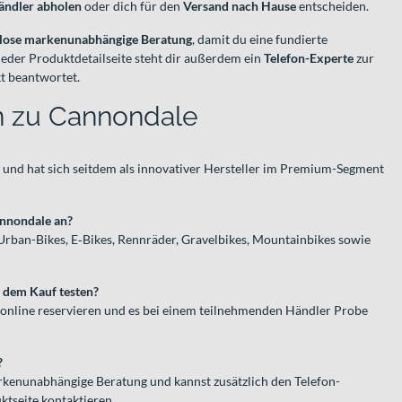
ändler abholen
oder dich für den
Versand nach Hause
entscheiden.
lose markenunabhängige Beratung
, damit du eine fundierte
jeder Produktdetailseite steht dir außerdem ein
Telefon-Experte
zur
kt beantwortet.
n zu Cannondale
und hat sich seitdem als innovativer Hersteller im Premium-Segment
annondale an?
Urban-Bikes, E‑Bikes, Rennräder, Gravelbikes, Mountainbikes sowie
 dem Kauf testen?
online reservieren und es bei einem teilnehmenden Händler Probe
?
arkenunabhängige Beratung und kannst zusätzlich den Telefon-
ktseite kontaktieren.