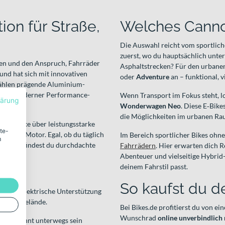
ion für Straße,
Welches Cannon
Die Auswahl reicht vom sportlich
zuerst, wo du hauptsächlich unter
gen und den Anspruch, Fahrräder
Asphaltstrecken? Für den urbanen
nd hat sich mit innovativen
oder
Adventure
an – funktional, v
zählen prägende Aluminium-
 Bild moderner Performance-
Wenn Transport im Fokus steht, l
lärung
Wonderwagen Neo
. Diese E‑Bik
die Möglichkeiten im urbanen Ra
City-Bike über leistungsstarke
ite-
d ohne Motor. Egal, ob du täglich
Im Bereich sportlicher Bikes ohn
m
ortiment findest du durchdachte
Fahrrädern
. Hier erwarten dich 
Abenteuer und vielseitige Hybrid-
deinem Fahrstil passt.
So kaufst du d
egriert elektrische Unterstützung
adt und Gelände.
Bei Bikes.de profitierst du von 
Wunschrad
online unverbindlich
d entspannt unterwegs sein