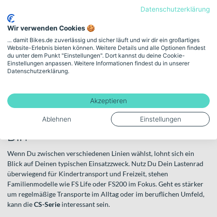
Datenschutzerklärung
Neben kompletten Bikes bietet Ca Go auch eine eigene
Zubehörwelt. Auf der offiziellen Zubehör-Seite der Marke zeigt
Wir verwenden Cookies 🍪
sich, dass das System über das reine Fahrrad hinaus gedacht ist.
... damit Bikes.de zuverlässig und sicher läuft und wir dir ein großartiges
Erweiterungen und ergänzende Komponenten unterstützen Dich
Website-Erlebnis bieten können. Weitere Details und alle Optionen findest
dabei, Dein Bike an Deine individuellen Anforderungen anzupassen
du unter dem Punkt "Einstellungen". Dort kannst du deine Cookie-
– egal ob für Familie oder gewerblichen Einsatz.
Einstellungen anpassen. Weitere Informationen findest du in unserer
Datenschutzerklärung.
So entsteht ein ganzheitlicher Ansatz: Fahrrad, Ausstattung und
Erweiterungen greifen ineinander und machen die Modelle zu
Akzeptieren
vielseitigen Begleitern im urbanen Raum.
Welche Ca Go Modelle passen zu
Ablehnen
Einstellungen
Dir?
Wenn Du zwischen verschiedenen Linien wählst, lohnt sich ein
Blick auf Deinen typischen Einsatzzweck. Nutz Du Dein Lastenrad
überwiegend für Kindertransport und Freizeit, stehen
Familienmodelle wie FS Life oder FS200 im Fokus. Geht es stärker
um regelmäßige Transporte im Alltag oder im beruflichen Umfeld,
kann die
CS-Serie
interessant sein.