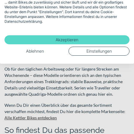
... damit Bikes.de zuverlässig und sicher läuft und wir dir ein großartiges
Konzeption, die Komfort und Alltagseinsatz miteinander verbindet.
Website-Erlebnis bieten können. Weitere Details und alle Optionen findest
Innerhalb der Produktfamilie gibt es sowohl klassische
du unter dem Punkt "Einstellungen". Dort kannst du deine Cookie-
Einstellungen anpassen. Weitere Informationen findest du in unserer
Trekkingräder als auch elektrische Varianten.
Datenschutzerklärung.
Kettler Trekkingbikes
Klassische Kettler Trekkingbikes ohne Motor sind ideal, wenn Du
Akzeptieren
ein zuverlässiges Allround-Fahrrad suchst. Sie verbinden
Ablehnen
Einstellungen
Tourentauglichkeit mit citygerechter Ausstattung und bieten Dir
eine ausgewogene Mischung aus Komfort und Effizienz.
Ob für den täglichen Arbeitsweg oder für längere Strecken am
Wochenende – diese Modelle orientieren sich an den typischen
Anforderungen eines Trekkingrads: stabile Bauweise, praktische
Details und vielseitige Einsetzbarkeit. Serien wie Traveller oder
ausgewählte Quadriga-Modelle ordnen sich genau hier ein.
Wenn Du Dir einen Überblick über das gesamte Sortiment
verschaffen möchtest, findest Du hier die komplette Markenseite:
Alle Kettler Bikes entdecken
So findest Du das passende