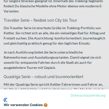
für längere Strecken geeignet ist. Innerhalb des Trekking-Segments
findest Du klassische Modelle ohne Motor ebenso wie moderne E-
Varianten.
Traveller Serie – flexibel von City bis Tour
Die Traveller Serie ist eine feste Größe im Trekking-Portfolio von
Kettler. Sie richtet sich an alle, die ein vielseitiges Rad für Alltag und
Freizeit suchen. Die Ausrichtung: komfortorientiert, tourentauglich
und gleichzeitig praktisch genug für den täglichen Einsatz.
Je nach Ausführung bietet die Serie unterschiedliche
Rahmenformen und Ausstattungsvarianten. Damit eignet sie sich
sowohl für entspannte Fahrten durch die Stadt als auch für
ausgedehntere Touren mit Gepäck.
Quadriga Serie – robust und tourenorientiert
Mit der Quadriga Serie spricht Kettler Fahrerinnen und Fahrer an,
die Wert auf Stabilität und Vielseitigkeit legen. Die Modelle sind als
robuste Trekking- und Touringbikes positioniert und auf eine
Datenschutzerklärung
regelmäßige Nutzung ausgelegt.
Wir verwenden Cookies 🍪
Im Fokus stehen langlebige Aluminiumrahmen sowie eine