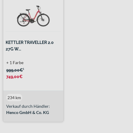
KETTLER TRAVELLER 2.0
27G W...
+ 1 Farbe
999,00€
¹
749,00€
234 km
Verkauf durch Händler:
Henco GmbH & Co. KG