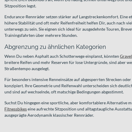
Sitzposition legst.
Endurance-Rennräder setzen stärker auf Langstreckenkomfort. Eine e
höhere Stabilität und oft mehr Reifenfreiheit helfen Dir, auch nach vi
unterwegs zu sein. Sie eignen sich ideal für ausgedehnte Touren, Brev
Trainingsfahrten über mehrere Stunden.
Abgrenzung zu ähnlichen Kategorien
Wenn Du neben Asphalt auch Schotterwege einplanst, könnten
Gravel
breitere Reifen und mehr Reserven für lose Untergründe, sind aber w
Straßentempo ausgelegt.
Für besonders intensive Renneinsätze auf abgesperrten Strecken oder
konzipiert. Ihre Geometrie und Reifenwahl unterscheiden sich deutli
und sind auf wechselnde, oft matschige Bedingungen abgestimmt.
Suchst Du hingegen eine sportliche, aber komfortablere Alternative m
Fitnessbikes
eine aufrechte Sitzposition und alltagstaugliche Ausstattu
ausgeprägte Aerodynamik klassischer Rennräder.