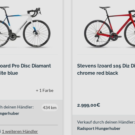
zoard Pro Disc Diamant
Stevens Izoard 105 Di2 
ite blue
chrome red black
+ 1 Farbe
2.999,00€
h deinen Händler:
434 km
ngerhuber
Verkauf durch deinen Händler:
Radsport Hungerhuber
i
1 weiteren Händler