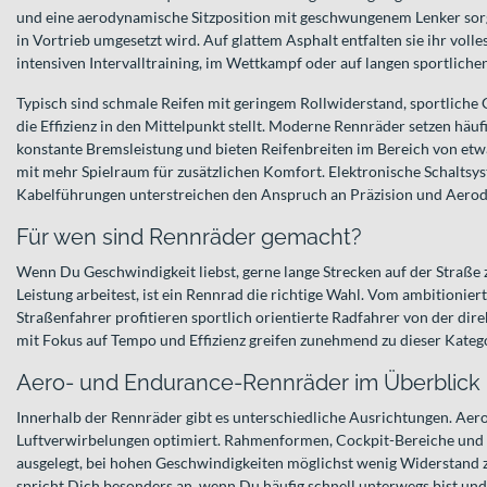
und eine aerodynamische Sitzposition mit geschwungenem Lenker sorge
in Vortrieb umgesetzt wird. Auf glattem Asphalt entfalten sie ihr volle
intensiven Intervalltraining, im Wettkampf oder auf langen sportliche
Typisch sind schmale Reifen mit geringem Rollwiderstand, sportliche
die Effizienz in den Mittelpunkt stellt. Moderne Rennräder setzen häu
konstante Bremsleistung und bieten Reifenbreiten im Bereich von etw
mit mehr Spielraum für zusätzlichen Komfort. Elektronische Schaltsys
Kabelführungen unterstreichen den Anspruch an Präzision und Aero
Für wen sind Rennräder gemacht?
Wenn Du Geschwindigkeit liebst, gerne lange Strecken auf der Straße z
Leistung arbeitest, ist ein Rennrad die richtige Wahl. Vom ambitionier
Straßenfahrer profitieren sportlich orientierte Radfahrer von der di
mit Fokus auf Tempo und Effizienz greifen zunehmend zu dieser Katego
Aero- und Endurance-Rennräder im Überblick
Innerhalb der Rennräder gibt es unterschiedliche Ausrichtungen. Aer
Luftverwirbelungen optimiert. Rahmenformen, Cockpit-Bereiche und 
ausgelegt, bei hohen Geschwindigkeiten möglichst wenig Widerstand z
spricht Dich besonders an, wenn Du häufig schnell unterwegs bist und