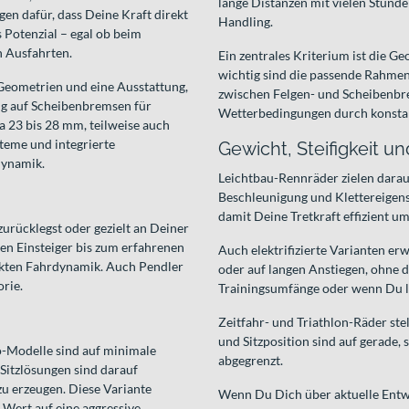
lange Distanzen mit vielen Stund
n dafür, dass Deine Kraft direkt
Handling.
s Potenzial – egal ob beim
n Ausfahrten.
Ein zentrales Kriterium ist die Ge
wichtig sind die passende Rahme
 Geometrien und eine Ausstattung,
zwischen Felgen- und Scheibenb
fig auf Scheibenbremsen für
Wetterbedingungen durch konsta
a 23 bis 28 mm, teilweise auch
teme und integrierte
Gewicht, Steifigkeit u
dynamik.
Leichtbau-Rennräder zielen darau
Beschleunigung und Klettereigensc
damit Deine Tretkraft effizient um
urücklegst oder gezielt an Deiner
ten Einsteiger bis zum erfahrenen
Auch elektrifizierte Varianten e
rekten Fahrdynamik. Auch Pendler
oder auf langen Anstiegen, ohne d
rie.
Trainingsumfänge oder wenn Du l
Zeitfahr- und Triathlon-Räder ste
und Sitzposition sind auf gerade,
o-Modelle sind auf minimale
abgegrenzt.
Sitzlösungen sind darauf
u erzeugen. Diese Variante
Wenn Du Dich über aktuelle Entwi
 Wert auf eine aggressive