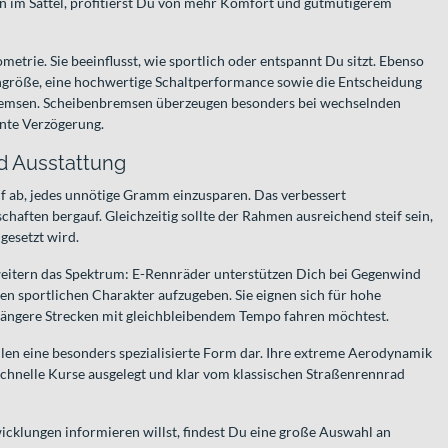
en im Sattel, profitierst Du von mehr Komfort und gutmütigerem
ometrie. Sie beeinflusst, wie sportlich oder entspannt Du sitzt. Ebenso
ngröße, eine hochwertige Schaltperformance sowie die Entscheidung
remsen. Scheibenbremsen überzeugen besonders bei wechselnden
nte Verzögerung.
nd Ausstattung
f ab, jedes unnötige Gramm einzusparen. Das verbessert
haften bergauf. Gleichzeitig sollte der Rahmen ausreichend steif sein,
gesetzt wird.
rweitern das Spektrum: E-Rennräder unterstützen Dich bei Gegenwind
en sportlichen Charakter aufzugeben. Sie eignen sich für hohe
ängere Strecken mit gleichbleibendem Tempo fahren möchtest.
llen eine besonders spezialisierte Form dar. Ihre extreme Aerodynamik
 schnelle Kurse ausgelegt und klar vom klassischen Straßenrennrad
cklungen informieren willst, findest Du eine große Auswahl an