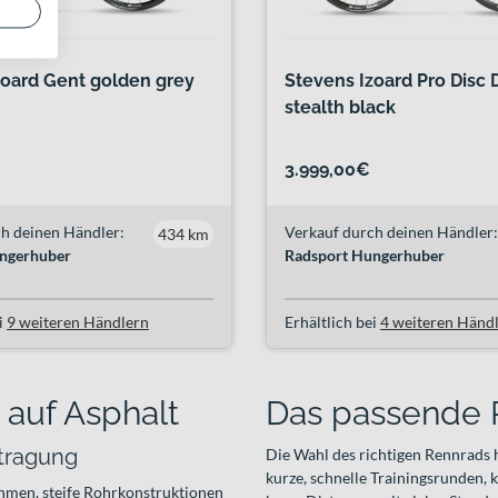
zoard Gent golden grey
Stevens Izoard Pro Disc
stealth black
3.999,00€
h deinen Händler:
Verkauf durch deinen Händler:
434 km
ngerhuber
Radsport Hungerhuber
i
9 weiteren Händlern
Erhältlich bei
4 weiteren Händ
auf Asphalt
Das passende 
rtragung
Die Wahl des richtigen Rennrads 
kurze, schnelle Trainingsrunden, 
ahmen, steife Rohrkonstruktionen