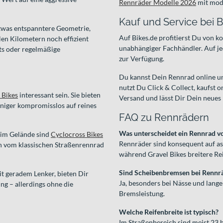
Rennräder Modelle 2026
mit mod
Kauf und Service bei B
twas entspanntere Geometrie,
Auf Bikes.de profitierst Du von 
elen Kilometern noch effizient
unabhängiger Fachhändler. Auf je
ets oder regelmäßige
zur Verfügung.
Du kannst Dein Rennrad online un
nutzt Du Click & Collect, kaufst 
 Bikes
interessant sein. Sie bieten
Versand und lässt Dir Dein neues
eniger kompromisslos auf reines
FAQ zu Rennrädern
Was unterscheidet ein Rennrad v
 im Gelände sind
Cyclocross Bikes
Rennräder sind konsequent auf as
ch vom klassischen Straßenrennrad
während Gravel Bikes breitere Rei
Sind Scheibenbremsen bei Rennrä
it geradem Lenker, bieten Dir
Ja, besonders bei Nässe und lange
ng – allerdings ohne die
Bremsleistung.
Welche Reifenbreite ist typisch?
Im Straßenbereich sind meist 23 