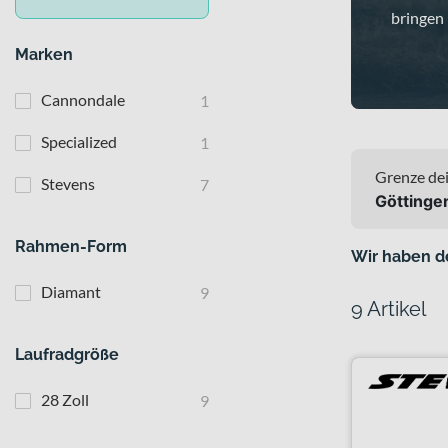
bringen 
Marken
Cannondale
1
Specialized
1
Grenze dei
Stevens
7
Göttinge
Rahmen-Form
Wir haben d
Diamant
9
9 Artikel
Laufradgröße
28 Zoll
9