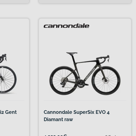
i2 Gent
Cannondale SuperSix EVO 4
Diamant raw