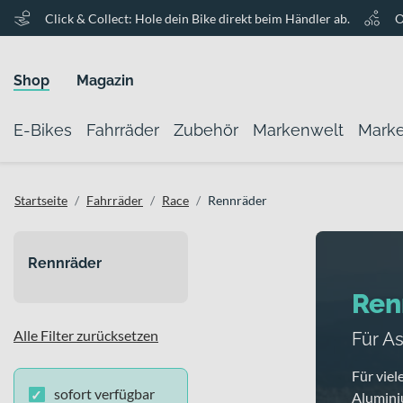
Click & Collect: Hole dein Bike direkt beim Händler ab.
O
Shop
Magazin
E-Bikes
Fahrräder
Zubehör
Markenwelt
Mark
Startseite
Fahrräder
Race
Rennräder
Rennräder
Ren
Alle Filter zurücksetzen
Für As
Für viel
sofort verfügbar
Alumini