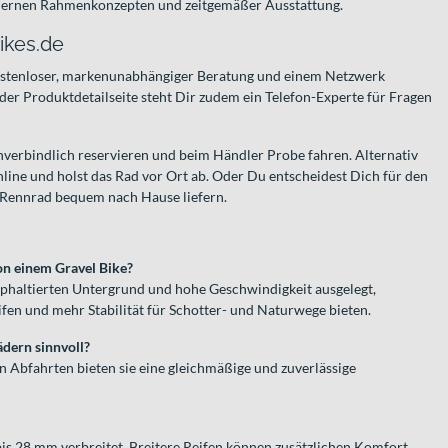
ernen Rahmenkonzepten und zeitgemäßer Ausstattung.
ikes.de
kostenloser, markenunabhängiger Beratung und einem Netzwerk
der Produktdetailseite steht Dir zudem ein Telefon-Experte für Fragen
verbindlich reservieren und beim Händler Probe fahren. Alternativ
online und holst das Rad vor Ort ab. Oder Du entscheidest Dich für den
 Rennrad bequem nach Hause liefern.
on einem Gravel Bike?
phaltierten Untergrund und hohe Geschwindigkeit ausgelegt,
fen und mehr Stabilität für Schotter- und Naturwege bieten.
dern sinnvoll?
n Abfahrten bieten sie eine gleichmäßige und zuverlässige
bis 28 mm verbreitet. Breitere Reifen können zusätzlichen Komfort