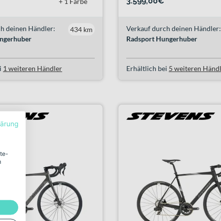
3.599,00€
+ 1 Farbe
h deinen Händler:
Verkauf durch deinen Händler:
434 km
ngerhuber
Radsport Hungerhuber
i
1 weiteren Händler
Erhältlich bei
5 weiteren Händ
lärung
ite-
m