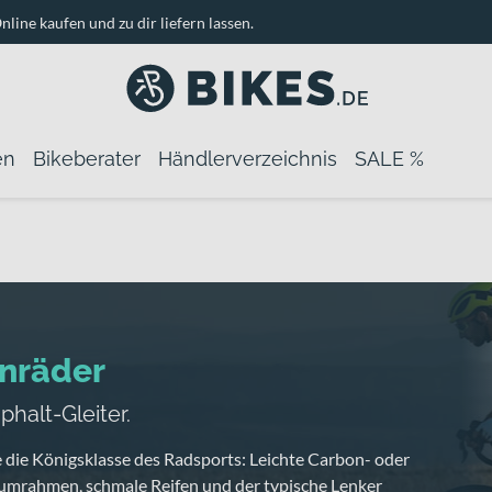
nline kaufen und zu dir liefern lassen.
en
Bikeberater
Händlerverzeichnis
SALE %
nräder
phalt-Gleiter.
e die Königsklasse des Radsports: Leichte Carbon- oder
umrahmen, schmale Reifen und der typische Lenker