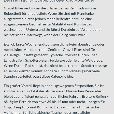
Dein Fahrrad für Straße, Schotter und Abenteuer
Gravel Bikes verbinden die Effizienz eines Rennrads mit der
Robustheit für unbefestigte Wege. Sie sind mit Rennlenker
ausgestattet, bieten jedoch mehr Reifenfreiheit und eine
ausgewogenere Geometrie für Stabilität und Komfort auf
wechselndem Untergrund. So fährst Du zügig auf Asphalt und
bleibst sicher unterwegs, wenn der Belag rauer wird.
Egal ob lange Wochenendtour, sportliche Feierabendrunde oder
mehrtägiges Abenteuer mit Gepäck – Gravel Bikes sind für
vielseitige Einsätze gemacht. Typische Strecken führen über
Landstraßen, Schotterpisten, Feldwege oder leichte Waldpfade.
Wenn Du ein Rad suchst, das nicht bei der ersten Schotterpassage
an seine Grenzen kommt, sondern Dich zuverlässig über viele
Stunden begleitet, passt diese Kategorie ideal.
Ein großer Vorteil liegt in der ausgewogenen Sitzposition. Sie ist
komfortabler und stabiler als bei vielen klassischen Rennrädern,
bleibt aber effizient genug für sportliches Fahren. Breitere Reifen –
häufig im Bereich von etwa 35 bis 45 mm oder mehr – sorgen für
Grip, Dämpfung und Kontrolle. Dazu kommen oft praktische
Aufnahmen für Schutzbleche, Taschen oder zusätzliche