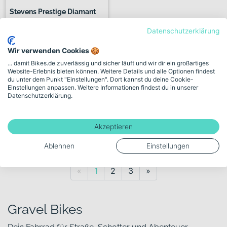
Stevens Prestige Diamant
si...
Datenschutzerklärung
1.999,00€
Wir verwenden Cookies 🍪
... damit Bikes.de zuverlässig und sicher läuft und wir dir ein großartiges
Website-Erlebnis bieten können. Weitere Details und alle Optionen findest
du unter dem Punkt "Einstellungen". Dort kannst du deine Cookie-
397 km
Einstellungen anpassen. Weitere Informationen findest du in unserer
Datenschutzerklärung.
Verkauf durch Händler:
Stadtrad 089 GmbH
Akzeptieren
7 weitere Händler
Ablehnen
Einstellungen
Previous
Next
«
1
2
3
»
Gravel Bikes