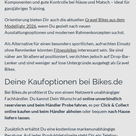
Komponenten und gute Kontrolle bei Nässe und Matsch – ideal für
ganzjähriges Training.
Orientierung bieten Dir auch die aktuellen
Gravel Bikes aus dem
Modelljahr 2026
, wenn Du gezielt nach neuen
Ausstattungsoptionen und modernen Rahmenkonzepten suchst.
Als Alternative für einen besonders sportlichen, aufrechten Einsatz
ohne Rennlenker könnten
Fitnessbikes
interessant sein. Sie sind
näher am Straßenrad positioniert, verzichten jedoch auf Drop-Bar-
Lenker und sind weniger auf lose Untergründe ausgelegt als Gravel
Bikes.
Deine Kaufoptionen bei Bikes.de
Bei Bikes.de profitierst Du von einem Netzwerk unabhängiger
Fachhändler. Du kannst Dein Wunschrad
online unverbindlich
reservieren und beim Händler Probe fahren
, es per
Click & Collect
online kaufen und beim Händler abholen
oder bequem
nach Hause
liefern lassen
.
Zusätzlich erhältst Du eine kostenlose markenunabhängige
Beratung. Auf jeder Produktdetailseite steht Dir ein Telefon-