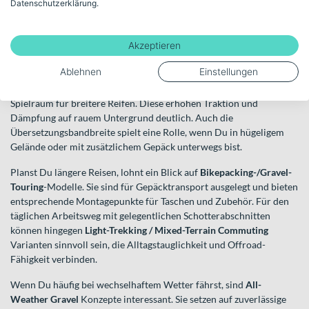
Datenschutzerklärung.
Touren mit Gepäck fahren oder ein vielseitiges Alltagsrad für
unterschiedliche Untergründe nutzen? Je nach Ziel unterscheiden
sich Details wie Reifenfreiheit, Geometrie und
Akzeptieren
Befestigungsmöglichkeiten.
Ablehnen
Einstellungen
Ein wichtiger Faktor ist der Komfort. Achte auf eine zu Deinen
Proportionen passende Rahmengeometrie sowie genügend
Spielraum für breitere Reifen. Diese erhöhen Traktion und
Dämpfung auf rauem Untergrund deutlich. Auch die
Übersetzungsbandbreite spielt eine Rolle, wenn Du in hügeligem
Gelände oder mit zusätzlichem Gepäck unterwegs bist.
Planst Du längere Reisen, lohnt ein Blick auf
Bikepacking-/Gravel-
Touring
-Modelle. Sie sind für Gepäcktransport ausgelegt und bieten
entsprechende Montagepunkte für Taschen und Zubehör. Für den
täglichen Arbeitsweg mit gelegentlichen Schotterabschnitten
können hingegen
Light-Trekking / Mixed-Terrain Commuting
Varianten sinnvoll sein, die Alltagstauglichkeit und Offroad-
Fähigkeit verbinden.
Wenn Du häufig bei wechselhaftem Wetter fährst, sind
All-
Weather Gravel
Konzepte interessant. Sie setzen auf zuverlässige