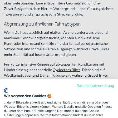
über viele Stunden. Eine entspanntere Geometrie und hohe
Zuverlässigkeit stehen hier im Vordergrund – ideal für ausgedehnte
Tagestouren und anspruchsvolle Streckenprofile.
Abgrenzung zu ähnlichen Fahrradtypen
Wenn Du hauptsächlich auf glattem Asphalt unterwegs bist und
maximale Geschwindigkeit suchst, könnten auch klassische
Rennräder
interessant sein. Sie sind stärker auf aerodynamische
Sitzposition und schmale Reifen ausgelegt, während Gravel Bikes
mehr Stabilität auf losem Untergrund bieten.
Für kurze, intensive Rennen auf abgesperrten Rundkursen mit
Hindernissen gibt es spezielle
Cyclocross Bikes
. Diese sind auf
Wettkampfdauer und Dynamik ausgelegt, während Gravel Bikes
eher für lange Distanzen und vielseitige Touren konzipiert sind.
Datenschutzerklärung
So findest Du die passenden
Wir verwenden Cookies 🍪
Gravel Bikes
... damit Bikes.de zuverlässig und sicher läuft und wir dir ein großartiges
Website-Erlebnis bieten können. Weitere Details und alle Optionen findest
Bevor Du Dich entscheidest, solltest Du Deinen Einsatzzweck klar
du unter dem Punkt "Einstellungen". Dort kannst du deine Cookie-
definieren. Möchtest Du schnell auf Schotter trainieren, mehrtägige
Einstellungen anpassen. Weitere Informationen findest du in unserer