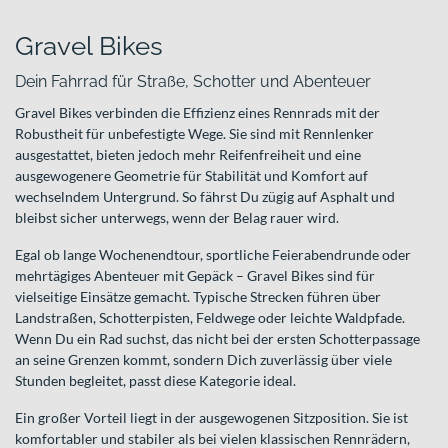
Gravel Bikes
Dein Fahrrad für Straße, Schotter und Abenteuer
Gravel Bikes verbinden die Effizienz eines Rennrads mit der
Robustheit für unbefestigte Wege. Sie sind mit Rennlenker
ausgestattet, bieten jedoch mehr Reifenfreiheit und eine
ausgewogenere Geometrie für Stabilität und Komfort auf
wechselndem Untergrund. So fährst Du zügig auf Asphalt und
bleibst sicher unterwegs, wenn der Belag rauer wird.
Egal ob lange Wochenendtour, sportliche Feierabendrunde oder
mehrtägiges Abenteuer mit Gepäck – Gravel Bikes sind für
vielseitige Einsätze gemacht. Typische Strecken führen über
Landstraßen, Schotterpisten, Feldwege oder leichte Waldpfade.
Wenn Du ein Rad suchst, das nicht bei der ersten Schotterpassage
an seine Grenzen kommt, sondern Dich zuverlässig über viele
Stunden begleitet, passt diese Kategorie ideal.
Ein großer Vorteil liegt in der ausgewogenen Sitzposition. Sie ist
komfortabler und stabiler als bei vielen klassischen Rennrädern,