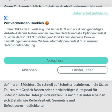
Wenn Du hauptsächlich auf glattem Asphalt unterwegs bist und
maximale Geschwindigkeit suchst, könnten auch klassische
Datenschutzerklärung
Rennräder
interessant sein. Sie sind stärker auf aerodynamische
Sitzposition und schmale Reifen ausgelegt, während Gravel Bikes
Wir verwenden Cookies 🍪
mehr Stabilität auf losem Untergrund bieten.
... damit Bikes.de zuverlässig und sicher läuft und wir dir ein großartiges
Website-Erlebnis bieten können. Weitere Details und alle Optionen findest
Für kurze, intensive Rennen auf abgesperrten Rundkursen mit
du unter dem Punkt "Einstellungen". Dort kannst du deine Cookie-
Einstellungen anpassen. Weitere Informationen findest du in unserer
Hindernissen gibt es spezielle
Cyclocross Bikes
. Diese sind auf
Datenschutzerklärung.
Wettkampfdauer und Dynamik ausgelegt, während Gravel Bikes
eher für lange Distanzen und vielseitige Touren konzipiert sind.
Akzeptieren
So findest Du die passenden
Gravel Bikes
Ablehnen
Einstellungen
Bevor Du Dich entscheidest, solltest Du Deinen Einsatzzweck klar
definieren. Möchtest Du schnell auf Schotter trainieren, mehrtägige
Touren mit Gepäck fahren oder ein vielseitiges Alltagsrad für
unterschiedliche Untergründe nutzen? Je nach Ziel unterscheiden
sich Details wie Reifenfreiheit, Geometrie und
Befestigungsmöglichkeiten.