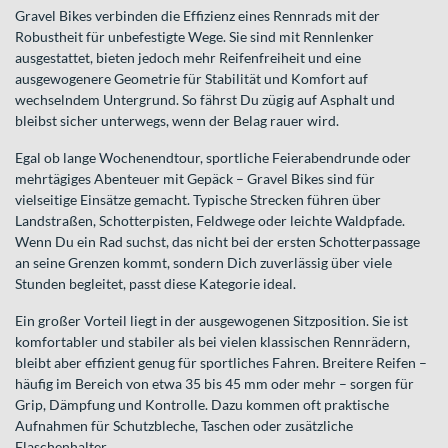
Gravel Bikes verbinden die Effizienz eines Rennrads mit der
Robustheit für unbefestigte Wege. Sie sind mit Rennlenker
ausgestattet, bieten jedoch mehr Reifenfreiheit und eine
ausgewogenere Geometrie für Stabilität und Komfort auf
wechselndem Untergrund. So fährst Du zügig auf Asphalt und
bleibst sicher unterwegs, wenn der Belag rauer wird.
Egal ob lange Wochenendtour, sportliche Feierabendrunde oder
mehrtägiges Abenteuer mit Gepäck – Gravel Bikes sind für
vielseitige Einsätze gemacht. Typische Strecken führen über
Landstraßen, Schotterpisten, Feldwege oder leichte Waldpfade.
Wenn Du ein Rad suchst, das nicht bei der ersten Schotterpassage
an seine Grenzen kommt, sondern Dich zuverlässig über viele
Stunden begleitet, passt diese Kategorie ideal.
Ein großer Vorteil liegt in der ausgewogenen Sitzposition. Sie ist
komfortabler und stabiler als bei vielen klassischen Rennrädern,
bleibt aber effizient genug für sportliches Fahren. Breitere Reifen –
häufig im Bereich von etwa 35 bis 45 mm oder mehr – sorgen für
Grip, Dämpfung und Kontrolle. Dazu kommen oft praktische
Aufnahmen für Schutzbleche, Taschen oder zusätzliche
Flaschenhalter.