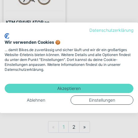
KTM GRAVELATOR 30
Diamant g...
Datenschutzerklärung
Wir verwenden Cookies 🍪
+ 1 Farbe
... damit Bikes.de zuverlässig und sicher läuft und wir dir ein großartiges
899,00€
Website-Erlebnis bieten können. Weitere Details und alle Optionen findest
du unter dem Punkt "Einstellungen". Dort kannst du deine Cookie-
Einstellungen anpassen. Weitere Informationen findest du in unserer
Datenschutzerklärung.
252 km
Verkauf durch Händler:
Maicher- Der Zweiradexperte GmbH
Akzeptieren
Ablehnen
Einstellungen
1 weiterer Händler
Previous
Next
«
1
2
»