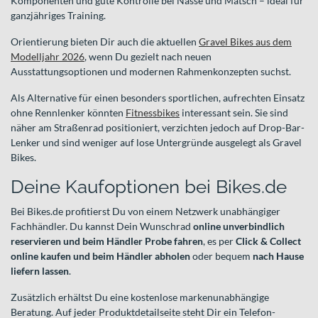
Komponenten und gute Kontrolle bei Nässe und Matsch – ideal für
ganzjähriges Training.
Orientierung bieten Dir auch die aktuellen
Gravel Bikes aus dem
Modelljahr 2026
, wenn Du gezielt nach neuen
Ausstattungsoptionen und modernen Rahmenkonzepten suchst.
Als Alternative für einen besonders sportlichen, aufrechten Einsatz
ohne Rennlenker könnten
Fitnessbikes
interessant sein. Sie sind
näher am Straßenrad positioniert, verzichten jedoch auf Drop-Bar-
Lenker und sind weniger auf lose Untergründe ausgelegt als Gravel
Bikes.
Deine Kaufoptionen bei Bikes.de
Bei Bikes.de profitierst Du von einem Netzwerk unabhängiger
Fachhändler. Du kannst Dein Wunschrad
online unverbindlich
reservieren und beim Händler Probe fahren
, es per
Click & Collect
online kaufen und beim Händler abholen
oder bequem
nach Hause
liefern lassen
.
Zusätzlich erhältst Du eine kostenlose markenunabhängige
Beratung. Auf jeder Produktdetailseite steht Dir ein Telefon-