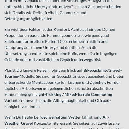
Touren mit Gepäck fahren oder ein vielseitiges Alltagsrad für
unterschiedliche Untergründe nutzen? Je nach Ziel unterscheiden
sich Details wie Reifenfreiheit, Geometrie und
Befestigungsmöglichkeiten.
Ein wichtiger Faktor ist der Komfort. Achte auf eine zu Deinen
Proportionen passende Rahmengeometrie sowie genügend
Spielraum für breitere Reifen. Diese erhöhen Traktion und
Dämpfung auf rauem Untergrund deutlich. Auch die
Übersetzungsbandbreite spielt eine Rolle, wenn Du in hügeligem
Gelände oder mit zusätzlichem Gepäck unterwegs bist.
Planst Du längere Reisen, lohnt ein Blick auf
Bikepacking-/Gravel-
Touring
-Modelle. Sie sind für Gepäcktransport ausgelegt und bieten
entsprechende Montagepunkte für Taschen und Zubehör. Für den
täglichen Arbeitsweg mit gelegentlichen Schotterabschnitten
können hingegen
Light-Trekking / Mixed-Terrain Commuting
Varianten sinnvoll sein, die Alltagstauglichkeit und Offroad-
Fähigkeit verbinden.
Wenn Du häufig bei wechselhaftem Wetter fährst, sind
All-
Weather Gravel
Konzepte interessant. Sie setzen auf zuverlässige