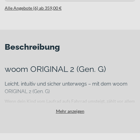
Alle Angebote (6) ab 359,00 €
Beschreibung
woom ORIGINAL 2 (Gen. G)
Leicht, intuitiv und sicher unterwegs – mit dem woom
ORIGINAL 2 (Gen. G)
Wenn dein Kind vom Laufrad aufs Fahrrad umsteigt, zählt vor allem
eines: Kontrolle und ein sicheres Gefühl in jeder Situation. Genau
Mehr anzeigen
hier setzt das woom ORIGINAL 2 (Gen. G) an. Mit einem Rahmen
aus Aluminium und einem Gewicht von nur 5 kg ist es angenehm
leicht und dadurch besonders einfach zu handhaben – beim
Anfahren, Kurvenfahren oder Rangieren im Alltag.