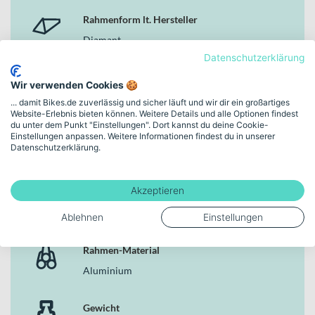
14 x 1,4″ Schwalbe Little Joe – woom Edition Reifen
Anodisierte Alu-Sattelstütze mit integrierter Führung im
Rahmenform lt. Hersteller
Sattelrohr
Diamant
Datenschutzerklärung
Warum dieses Bike in der Kategorie Kinderfahrräder
überzeugt
Markenfarbe
Wir verwenden Cookies 🍪
woom green
Als durchdachtes Fahrrad für junge Einsteiger verbindet es ein
... damit Bikes.de zuverlässig und sicher läuft und wir dir ein großartiges
Website-Erlebnis bieten können. Weitere Details und alle Optionen findest
geringes Gewicht von 5 kg mit einem robusten Aluminiumrahmen,
du unter dem Punkt "Einstellungen". Dort kannst du deine Cookie-
gut kontrollierbaren V-Brakes und einer kindgerecht abgestimmten
Rahmenhöhe
Einstellungen anpassen. Weitere Informationen findest du in unserer
Geometrie mit 14 Zoll Laufrädern. Damit erhältst du ein stimmiges
Datenschutzerklärung.
Onesize | (14")
Gesamtpaket, das Sicherheit, einfache Handhabung und langlebige
Qualität in der Kategorie Kinderfahrräder vereint.
Akzeptieren
Bremsen
V-Brake
Ablehnen
Einstellungen
Rahmen-Material
Aluminium
Gewicht