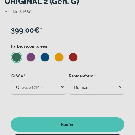
ORIGINAL 2 (Gen. G)
Art. Nr. 61580
399,00€*
Farbe: woom green
Größe *
Rahmenform *
Onesize | (14")
Diamant
Kaufen