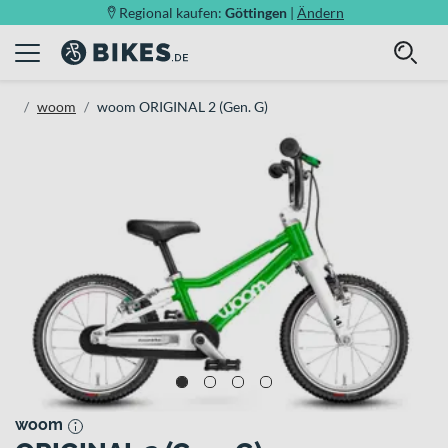
Regional kaufen:
Göttingen
|
Ändern
woom
woom ORIGINAL 2 (Gen. G)
woom