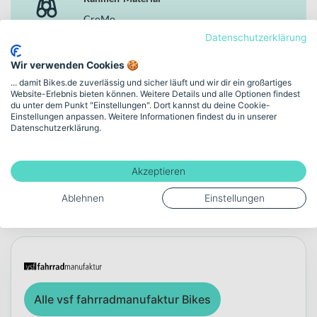
CroMo
Datenschutzerklärung
Gewicht
Wir verwenden Cookies 🍪
15.4
... damit Bikes.de zuverlässig und sicher läuft und wir dir ein großartiges
Website-Erlebnis bieten können. Weitere Details und alle Optionen findest
du unter dem Punkt "Einstellungen". Dort kannst du deine Cookie-
Einstellungen anpassen. Weitere Informationen findest du in unserer
Mehr anzeigen
Datenschutzerklärung.
Akzeptieren
Über die Marke vsf
Ablehnen
Einstellungen
fahrradmanufaktur
Alle vsf fahrradmanufaktur Bikes