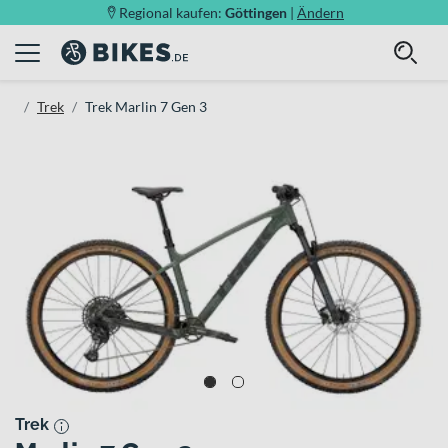
Regional kaufen:
Göttingen
|
Ändern
Trek
Trek Marlin 7 Gen 3
Trek