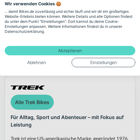
Wir verwenden Cookies 🍪
Gewicht
... damit Bikes.de zuverlässig und sicher läuft und wir dir ein großartiges
14.6
Website-Erlebnis bieten können. Weitere Details und alle Optionen findest
du unter dem Punkt "Einstellungen". Dort kannst du deine Cookie-
Einstellungen anpassen. Weitere Informationen findest du in unserer
Datenschutzerklärung.
Mehr anzeigen
Akzeptieren
Über die Marke Trek
Ablehnen
Einstellungen
Alle Trek Bikes
Für Alltag, Sport und Abenteuer – mit Fokus auf
Leistung
Trek ist eine US-amerikanische Marke, gegründet 1976,