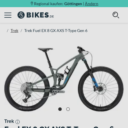
Regional kaufen:
Göttingen
|
Ändern
Trek
Trek Fuel EX 8 GX AXS T-Type Gen 6
Trek