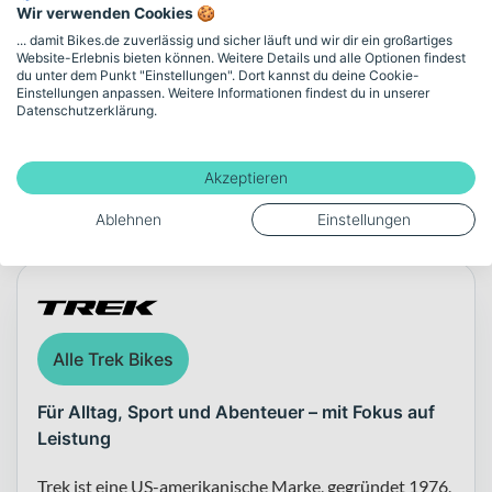
Wir verwenden Cookies 🍪
Gewicht
... damit Bikes.de zuverlässig und sicher läuft und wir dir ein großartiges
15.7
Website-Erlebnis bieten können. Weitere Details und alle Optionen findest
du unter dem Punkt "Einstellungen". Dort kannst du deine Cookie-
Einstellungen anpassen. Weitere Informationen findest du in unserer
Datenschutzerklärung.
Mehr anzeigen
Akzeptieren
Über die Marke Trek
Ablehnen
Einstellungen
Alle Trek Bikes
Für Alltag, Sport und Abenteuer – mit Fokus auf
Leistung
Trek ist eine US-amerikanische Marke, gegründet 1976,