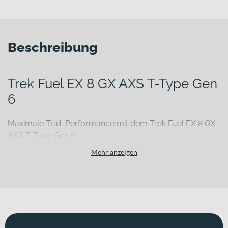
Beschreibung
Trek Fuel EX 8 GX AXS T-Type Gen
6
Maximale Trail-Performance mit dem Trek Fuel EX 8 GX
AXS T-Type Gen 6
Technische Trails fordern Dich heraus – lose Anlieger, steinige
Mehr anzeigen
Abfahrten und lange Anstiege verlangen nach Kontrolle, Reserven
und zuverlässiger Technik. Genau hier setzt das Trek Fuel EX 8 GX
AXS T-Type Gen 6 an. Als vielseitiges Mountainbike innerhalb der
Kategorie MTB Fullys bietet es Dir ein leistungsstarkes Fahrwerk,
robuste Komponenten und ein durchdachtes Gesamtkonzept für
anspruchsvolle All-Mountain-Einsätze.