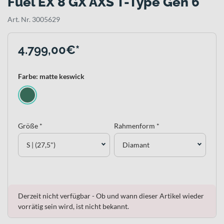
Fuel EX 8 GX AXS T-Type Gen 6
Art. Nr. 3005629
4.799,00€*
Farbe: matte keswick
Größe *
Rahmenform *
S | (27,5")
Diamant
Derzeit nicht verfügbar - Ob und wann dieser Artikel wieder
vorrätig sein wird, ist nicht bekannt.