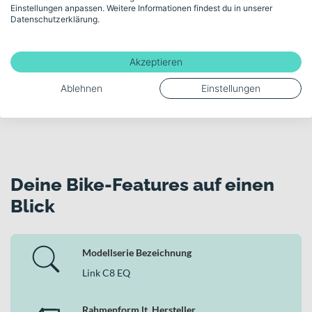
unserem Fahrradexperten am Telefon oder im
Einstellungen anpassen. Weitere Informationen findest du in unserer
Datenschutzerklärung.
Videomeeting kostenlos und unverbindlich
beraten.
Akzeptieren
Kostenloses Beratungsgespräch buchen
Ablehnen
Einstellungen
Deine Bike-Features auf einen
Blick
Modellserie Bezeichnung
Link C8 EQ
Rahmenform lt. Hersteller