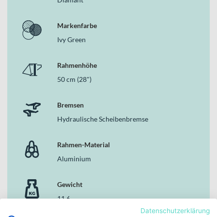
Ganzjahres-Ausstattung inklusive Schutzblechen
Schnelle 28 Zoll Laufräder für effizientes Rollen auf langen
Markenfarbe
Strecken
Ivy Green
Warum dieses Modell im Bereich der Gravel Bikes
überzeugt
Rahmenhöhe
Das Stevens Supreme kombiniert sportliche Gene mit echter
50 cm (28")
Alltagstauglichkeit. Es ist schnell genug für ambitionierte
Trainingsfahrten, robust genug für wechselnde Untergründe und
dank kompletter Ausstattung bereit für den täglichen Einsatz. Wenn
Bremsen
du ein Gravel Bike suchst, das Leistung, Funktion und Stil
Hydraulische Scheibenbremse
harmonisch vereint, findest du hier einen vielseitigen Partner für
jede Strecke.
Rahmen-Material
Aluminium
Gewicht
11.6
Datenschutzerklärung