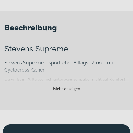
Beschreibung
Stevens Supreme
Stevens Supreme – sportlicher Alltags-Renner mit
Cyclocross-Genen
Du willst im Alltag schnell unterwegs sein, aber nicht auf Komfort
und alltagstaugliche Ausstattung verzichten? Genau hier setzt das
Mehr anzeigen
Stevens Supreme an. Es verbindet die Dynamik eines sportlichen
Rennrads mit der Robustheit eines Gravel Bikes und bringt
gleichzeitig alles mit, was du für tägliche Fahrten durch die Stadt
oder längere Pendelstrecken brauchst. Stevens steht seit Jahren für
durchdachte Konzepte im sportiven Straßen- und Offroad-Bereich
– und genau das spürst du bei jedem Tritt in die Pedale.