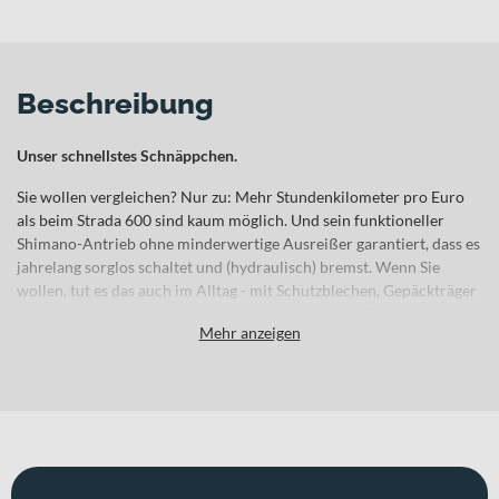
Beschreibung
Unser schnellstes Schnäppchen.
Sie wollen vergleichen? Nur zu: Mehr Stundenkilometer pro Euro
als beim Strada 600 sind kaum möglich. Und sein funktioneller
Shimano-Antrieb ohne minderwertige Ausreißer garantiert, dass es
jahrelang sorglos schaltet und (hydraulisch) bremst. Wenn Sie
wollen, tut es das auch im Alltag - mit Schutzblechen, Gepäckträger
und Seitenständer aufgepeppt, trägt es täglich Ihre Tasche ins Büro.
Mehr anzeigen
Eleganter City-Flitzer mit ausgewogener Sitzposition und
integrierter Ständer-Aufnahme
Lenkpräzise, superleichte STEVENS S-Lite Aluminium-Gabel
Optimierte Steifigkeit und Komfort dank konischen Sitzrohrs
Shimano Tiagra 2x10fach-Compact-Antrieb
Zuverlässige Tektro Hydraulik-Scheibenbremsen