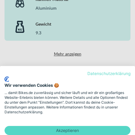
Aluminium
Gewicht
9.3
Mehr anzeigen
Datenschutzerklärung
Über die Marke Stevens
Wir verwenden Cookies 🍪
... damit Bikes.de zuverlässig und sicher läuft und wir dir ein großartiges
Website-Erlebnis bieten können. Weitere Details und alle Optionen findest
du unter dem Punkt "Einstellungen". Dort kannst du deine Cookie-
Einstellungen anpassen. Weitere Informationen findest du in unserer
Datenschutzerklärung.
Alle Stevens Bikes
Akzeptieren
Durchdachte Bikes für tägliche Wege und