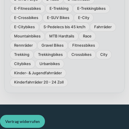
E-Fitnessbikes
E-Trekking
E-Trekkingbikes
E-Crossbikes
E-SUV Bikes
E-City
E-Citybikes
S-Pedelecs bis 45 km/h
Fahrräder
Mountainbikes
MTB Hardtails
Race
Rennräder
Gravel Bikes
Fitnessbikes
Trekking
Trekkingbikes
Crossbikes
City
Citybikes
Urbanbikes
Kinder- & Jugendfahrräder
Kinderfahrräder 20 - 24 Zoll
Vertrag widerrufen