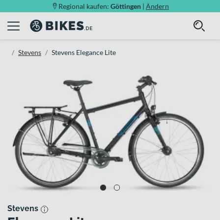
Regional kaufen:
Göttingen
|
Ändern
Stevens
Stevens Elegance Lite
Stevens