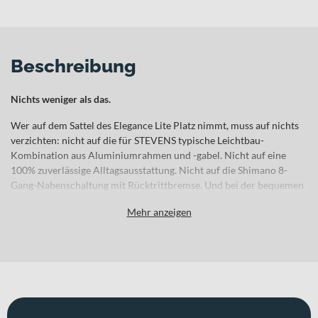
Beschreibung
Nichts weniger als das.
Wer auf dem Sattel des Elegance Lite Platz nimmt, muss auf nichts
verzichten: nicht auf die für STEVENS typische Leichtbau-
Kombination aus Aluminiumrahmen und -gabel. Nicht auf eine
100% zuverlässige Alltagsausstattung. Nicht auf die Shimano 8-
Gang-Nabenschaltung mit Rücktrittbremse. Und bei der bequemen
Forma-Version auch nicht auf die Wahl zwischen dezentem
Mehr anzeigen
Schwarz und edlem Metallic-Blau.
Citybike mit verstärktem Rahmen in 3 Bauformen und 12
Größen
3-Kreis-Bremssystem mit Rücktritt und Felgenbremsen
Hochwertige Shimano Nexus 8-Nabenschaltung
Lenkstabile STEVENS Aluminiumgabel
Nabendynamo, LED-Licht vorne und hinten