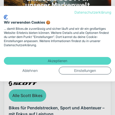
unserer Markenwelt
Datenschutzerklärung
ENGINEERED FOR SPEED. BUILT FOR RIDERS WHO PUSH
LIMITS.
Wir verwenden Cookies 🍪
... damit Bikes.de zuverlässig und sicher läuft und wir dir ein großartiges
Zur SCOTT Markenwelt
Website-Erlebnis bieten können. Weitere Details und alle Optionen findest
du unter dem Punkt "Einstellungen". Dort kannst du deine Cookie-
Einstellungen anpassen. Weitere Informationen findest du in unserer
Datenschutzerklärung.
Akzeptieren
Über die Marke Scott
Ablehnen
Einstellungen
Alle Scott Bikes
Bikes für Pendelstrecken, Sport und Abenteuer –
mit Fokus auf Leistung