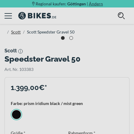
Regional kaufen:
Göttingen
|
Ändern
Scott
Scott Speedster Gravel 50
Scott
Speedster Gravel 50
Art. Nr. 103383
1.399,00€*
Farbe: prism iridium black / mist green
Größe *
Rahmenform *