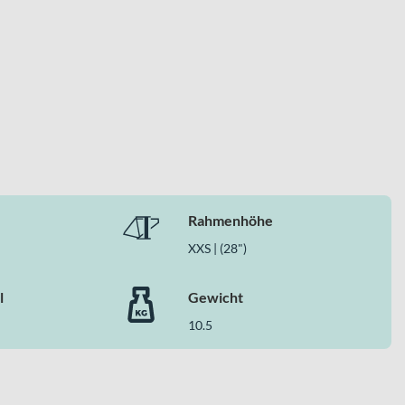
ärken aus. Der leichte Aluminium-Rahmen, die hydraulischen
ür sportliche Fahrerinnen und Fahrer. Wenn du ein
im schnellen Alltag, findest du hier die passende Basis für dein
Rahmenhöhe
XXS | (28")
l
Gewicht
10.5