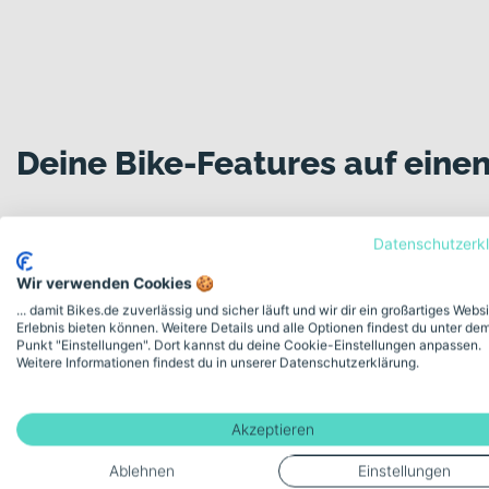
28 Zoll Laufräder für laufruhiges und effizientes Fahrverh
Warum dieses Bike in der Kategorie Gravel Bik
In der Kategorie Gravel Bikes steht Vielseitigkeit im Mittelpun
Scheibenbremsen von Shimano und die griffigen Schwalbe G-One
zuverlässiges, robustes und gleichzeitig dynamisches Gravel Bike
Deine Bike-Features auf einen
nächstes Abenteuer.
Datenschutzerk
Modellserie Bezeichnung
Wir verwenden Cookies 🍪
Speedster Gravel 10
... damit Bikes.de zuverlässig und sicher läuft und wir dir ein großartiges Webs
Erlebnis bieten können. Weitere Details und alle Optionen findest du unter de
Punkt "Einstellungen". Dort kannst du deine Cookie-Einstellungen anpassen.
Schaltungstyp
Weitere Informationen findest du in unserer Datenschutzerklärung.
Kettenschaltung
Akzeptieren
Ablehnen
Einstellungen