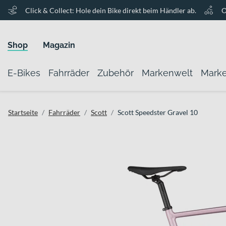
Click & Collect: Hole dein Bike direkt beim Händler ab.
O
Shop
Magazin
E-Bikes
Fahrräder
Zubehör
Markenwelt
Mark
Startseite
Fahrräder
Scott
Scott Speedster Gravel 10