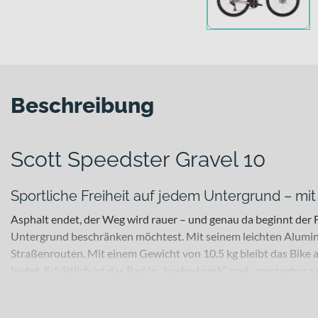
Beschreibung
Scott Speedster Gravel 10
Sportliche Freiheit auf jedem Untergrund – mi
Asphalt endet, der Weg wird rauer – und genau da beginnt der Fa
Untergrund beschränken möchtest. Mit seinem leichten Aluminium
Straßenrouten. Mit einem Gewicht von 10.5 kg bleibt das Bike
bietet. Erhältlich ist das Rad in „hushed pink“ und „mastaphora 
Für welche Einsätze eignet sich dieses Bike?