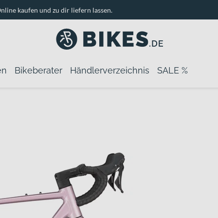
nline kaufen und zu dir liefern lassen.
en
Bikeberater
Händlerverzeichnis
SALE %