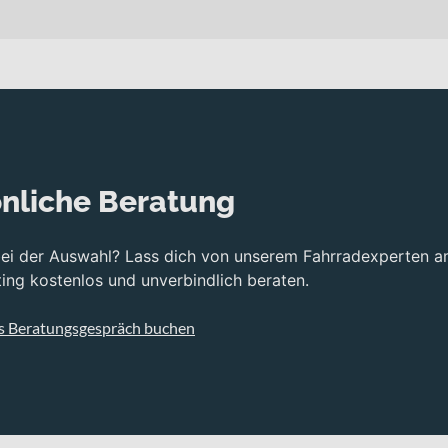
d- und Gravel-Enthusiasten, die Abenteuer abseits asphaltierter W
n Geländeabschnitten – das Konzept ist klar auf offroad- und grav
tes Überrollen unterschiedlichster Untergründe.
avel HMF Flatmount Disc Gabel mit 1 1/4"-1 1/2" Eccentric Carbo
himano BR-RX410 Hydraulischen Scheibenbremse, die dir eine kontr
nliche Beratung
en Gangabstufung für unterschiedliche Streckenprofile, während 
d vorne und hinten Schwalbe G-One Bite Performance Reifen in 700
bei der Auswahl? Lass dich von unserem Fahrradexperten a
ütze ergänzt das sportliche Setup und sorgt für eine stimmige In
ng kostenlos und unverbindlich beraten.
s Beratungsgespräch buchen
mance
satzmöglichkeiten
nd hinten für zuverlässige Kontrolle
te für präzise Gangwechsel
Grip auf Gravel