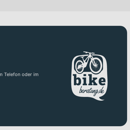
ege suchen. Ob rennorientierte Gravel-Touren, lange
el-orientierte Renn- und Toureneinsätze ausgelegt. Die 28 Zoll
n steerer ein stabiles und gleichzeitig präzises Setup für
ollierbare und zuverlässige Verzögerung bietet – egal ob auf
die Shimano CN-M6100-12 Kette für eine präzise
x45C montiert, die auf Grip und Vielseitigkeit im Gravel-
m Telefon oder im
tegration der Komponenten.