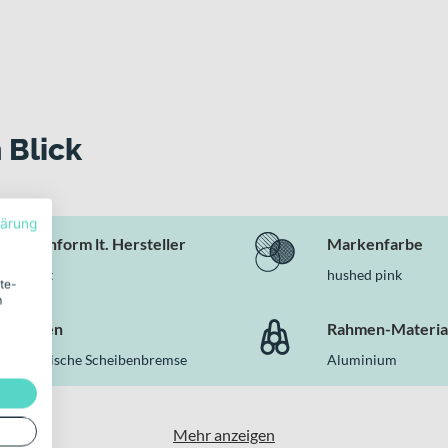
alten
es überzeugt
kt – und genau hier spielt das Scott Speedster Gravel 10 seine St
 Bite Performance Reifen bilden ein durchdachtes Gesamtpaket f
 suchst, das dich auf anspruchsvollen Touren ebenso begleitet wie 
 Blick
lärung
Rahmenform lt. Hersteller
Markenfarbe
Diamant
hushed pink
ite-
m
Bremsen
Rahmen-Materia
Hydraulische Scheibenbremse
Aluminium
Mehr anzeigen