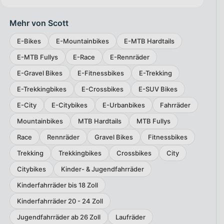
Mehr von Scott
E-Bikes
E-Mountainbikes
E-MTB Hardtails
E-MTB Fullys
E-Race
E-Rennräder
E-Gravel Bikes
E-Fitnessbikes
E-Trekking
E-Trekkingbikes
E-Crossbikes
E-SUV Bikes
E-City
E-Citybikes
E-Urbanbikes
Fahrräder
Mountainbikes
MTB Hardtails
MTB Fullys
Race
Rennräder
Gravel Bikes
Fitnessbikes
Trekking
Trekkingbikes
Crossbikes
City
Citybikes
Kinder- & Jugendfahrräder
Kinderfahrräder bis 18 Zoll
Kinderfahrräder 20 - 24 Zoll
Jugendfahrräder ab 26 Zoll
Laufräder