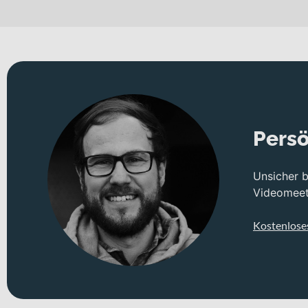
Als sportliches Gravel Bike richtet sich dieses Fahrrad an Roa
Trainingsfahrten oder schnelle Alltagsrunden mit gelegentliche
Laufräder sorgen dabei für ruhigen Geradeauslauf und effizien
Technisches Konzept und Systemintegration
Der Rahmen aus Aluminium bildet zusammen mit der Speedster Gr
sportliche Einsätze. Gebremst wird vorne wie hinten mit der S
Schotter oder bei wechselnden Bedingungen.
Persö
Die 24-Gang-Kettenschaltung unterstützt dich mit einer breit
Kraftübertragung sorgt. Für Traktion auf losem Untergrund sin
Unsicher 
Einsatz ausgelegt sind. Die Syncros RR2.5 27.2/350mm Sattelst
Videomeeti
Deine Vorteile
Kostenlose
Leichter Aluminium-Rahmen mit 10.5 kg für agile Perfor
Zulässiges Gesamtgewicht von 120 kg für vielseitige Ein
Shimano BR-RX410 Hydraulische Scheibenbremsen vorne u
24-Gang-Kettenschaltung mit Shimano CN-M6100-12 Ket
Schwalbe G-One Bite Performance Reifen in 700x45C für 