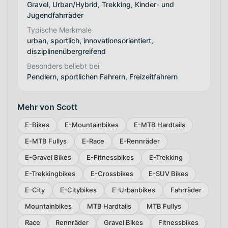
Gravel, Urban/Hybrid, Trekking, Kinder- und
Jugendfahrräder
Typische Merkmale
urban, sportlich, innovationsorientiert,
disziplinenübergreifend
Besonders beliebt bei
Pendlern, sportlichen Fahrern, Freizeitfahrern
Mehr von Scott
E-Bikes
E-Mountainbikes
E-MTB Hardtails
E-MTB Fullys
E-Race
E-Rennräder
E-Gravel Bikes
E-Fitnessbikes
E-Trekking
E-Trekkingbikes
E-Crossbikes
E-SUV Bikes
E-City
E-Citybikes
E-Urbanbikes
Fahrräder
Mountainbikes
MTB Hardtails
MTB Fullys
Race
Rennräder
Gravel Bikes
Fitnessbikes