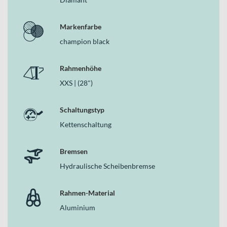
Warum dieses Bike in der Kategorie Fitnessbikes
überzeugt
Markenfarbe
Als Fitnessbike kombiniert das Scott Metrix 20 EQ sportliche Gene
champion black
mit alltagstauglicher Ausstattung. Der Aluminium-Rahmen, die 10-
Gang-Kettenschaltung und die hydraulischen Scheibenbremsen
bilden eine klare, performanceorientierte Basis, während
Rahmenhöhe
Lichtanlage und Straßenzulassung Deinen täglichen Einsatz
XXS | (28")
erleichtern. So bekommst Du ein Rad, das Training und Mobilität
überzeugend miteinander verbindet.
Schaltungstyp
Kettenschaltung
Bremsen
Hydraulische Scheibenbremse
Rahmen-Material
Aluminium