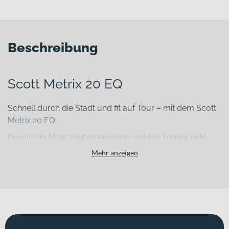
Beschreibung
Scott Metrix 20 EQ
Schnell durch die Stadt und fit auf Tour – mit dem Scott
Metrix 20 EQ
Du willst im Alltag zügig vorankommen und dein Training nicht
vom Verkehr ausbremsen lassen? Das Scott Metrix 20 EQ verbindet
Mehr anzeigen
sportliche Performance mit alltagstauglicher Ausstattung. Mit
seinem leichten Aluminium-Rahmen und einem Gewicht von 12.3
kg fühlst Du Dich agil unterwegs – egal ob auf dem Weg zur Arbeit
oder bei deiner nächsten Fitnessrunde durch die Stadt.
Für welche Einsätze eignet sich dieses Bike?
Dieses Fitnessbike richtet sich an sportliche Radfahrer mit Fokus