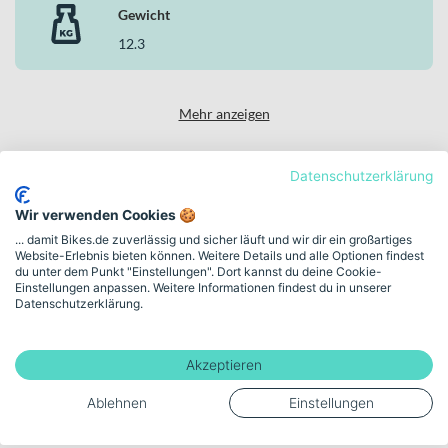
Gewicht
12.3
Mehr anzeigen
Datenschutzerklärung
High-Performance Bikes & Innovation
Wir verwenden Cookies 🍪
... damit Bikes.de zuverlässig und sicher läuft und wir dir ein großartiges
Entdecke SCOTT in
Website-Erlebnis bieten können. Weitere Details und alle Optionen findest
unserer Markenwelt
du unter dem Punkt "Einstellungen". Dort kannst du deine Cookie-
Einstellungen anpassen. Weitere Informationen findest du in unserer
Datenschutzerklärung.
ENGINEERED FOR SPEED. BUILT FOR RIDERS WHO PUSH
LIMITS.
Akzeptieren
Zur SCOTT Markenwelt
Ablehnen
Einstellungen