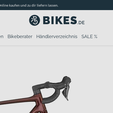
nline kaufen und zu dir liefern lassen.
en
Bikeberater
Händlerverzeichnis
SALE %