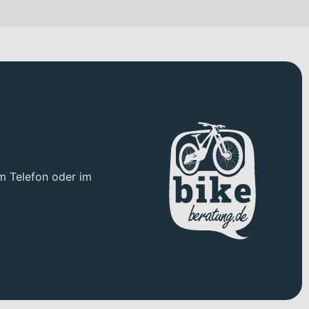
tes Abrollen auf Asphalt.
t ein ausgewogenes Verhältnis aus Steifigkeit und vertikalem
erzichten. Dank interner Kabelführung wirkt das Gesamtbild
, zuverlässige Gangwechsel und eine breite
ulische Scheibenbremsen von Shimano bieten dir dabei eine
m Telefon oder im
und individueller Stil harmonisch zusammenfinden.