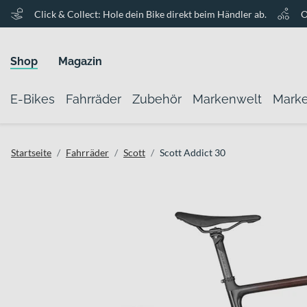
Click & Collect: Hole dein Bike direkt beim Händler ab.
O
Shop
Magazin
E-Bikes
Fahrräder
Zubehör
Markenwelt
Mark
Startseite
Fahrräder
Scott
Scott Addict 30