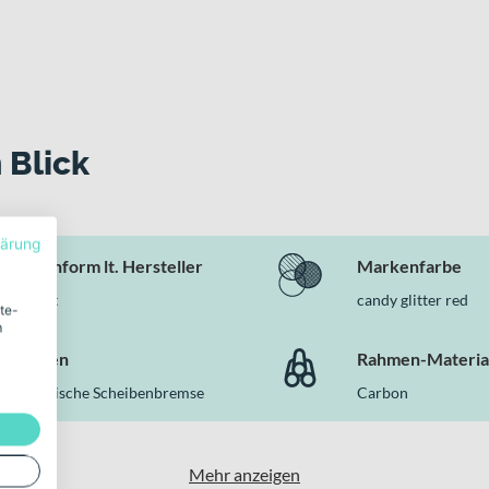
auglichkeit
zeugt
ennrads mit dem Komfort, den du auf langen Strecken wirklich spü
er Shimano-Ausstattung und moderner Integration. Wenn du viele
ahl in der Kategorie Rennräder.
 Blick
lärung
Rahmenform lt. Hersteller
Markenfarbe
Diamant
candy glitter red
ite-
m
Bremsen
Rahmen-Materia
Hydraulische Scheibenbremse
Carbon
Mehr anzeigen