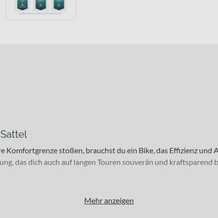
Sattel
 Komfortgrenze stoßen, brauchst du ein Bike, das Effizienz und A
tung, das dich auch auf langen Touren souverän und kraftsparend b
rer, ambitionierte Hobby-Sportler sowie alle, die ein komfortabl
Mehr anzeigen
hrstündige Ausfahrt am Wochenende – das Addict 30 spielt seine 