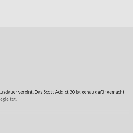
usdauer vereint. Das Scott Addict 30 ist genau dafür gemacht:
egleitet.
es Roadbike für ausgedehnte Trainingsrunden oder sportliche
Stärken überall dort aus, wo gleichmäßiger Vortrieb, stabile