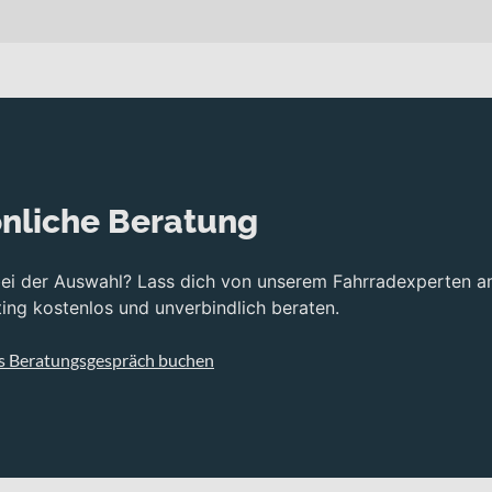
oll Laufräder sorgen dabei für ruhigen Geradeauslauf und effizien
tion mit einer passenden Carbon-Gabel. Diese Konstruktion biete
entlastet Rücken und Nacken, ohne auf sportliche Direktheit zu v
utz geschützt und die Aerodynamik verbessert.
erie in einer 2x11-fach Ausführung. Das System steht für präzise
agen als auch anspruchsvolle Anstiege souverän meisterst. Hydra
nliche Beratung
er auf langen Abfahrten bleibst du jederzeit sicher in Kontrolle.
bei der Auswahl? Lass dich von unserem Fahrradexperten a
es und candy glitter red erhältlich, wodurch sportlicher Anspruch 
ng kostenlos und unverbindlich beraten.
s Beratungsgespräch buchen
ohen Langstreckenkomfort
me Dämpfung
exakte Gangwechsel
erbarer Bremskraft
itungen