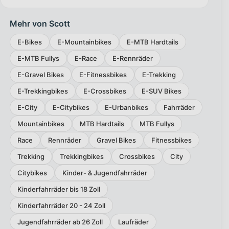
Mehr von Scott
E-Bikes
E-Mountainbikes
E-MTB Hardtails
E-MTB Fullys
E-Race
E-Rennräder
E-Gravel Bikes
E-Fitnessbikes
E-Trekking
E-Trekkingbikes
E-Crossbikes
E-SUV Bikes
E-City
E-Citybikes
E-Urbanbikes
Fahrräder
Mountainbikes
MTB Hardtails
MTB Fullys
Race
Rennräder
Gravel Bikes
Fitnessbikes
Trekking
Trekkingbikes
Crossbikes
City
Citybikes
Kinder- & Jugendfahrräder
Kinderfahrräder bis 18 Zoll
Kinderfahrräder 20 - 24 Zoll
Jugendfahrräder ab 26 Zoll
Laufräder