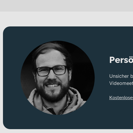
Fahreigenschaften und spürbarer Komfort gefragt sind. Die 28 Z
Technisches Konzept und Systemintegration
Herzstück des Modells ist der leichte Carbonrahmen in Kombina
Komfort – ideal für lange Distanzen. Die Endurance-Geometrie 
besonders aufgeräumt, gleichzeitig werden Leitungen vor Schm
Geschaltet wird mit der bewährten Shimano 105 aus der R7000-S
Übersetzungsbandbreite, mit der du sowohl schnelle Flachpass
Persö
kraftvolle und gut dosierbare Bremsleistung – auch bei Nässe od
Unsicher 
Optisch präsentiert sich das Modell in candy green yellow flak
Videomeeti
Deine Vorteile
Kostenlose
Leichter Carbonrahmen mit Endurance-Geometrie für h
Carbon-Gabel für präzises Lenkverhalten und angeneh
Shimano 105 2x11-fach Schaltung für zuverlässige und 
Hydraulische Scheibenbremsen mit starker, gut kontrolli
Interne Kabelführung für cleane Optik und geschützte Le