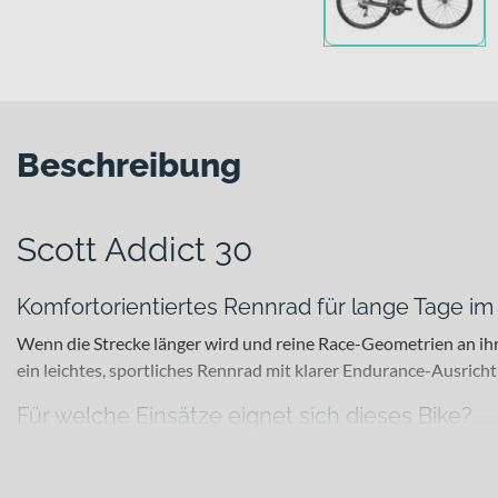
Beschreibung
Scott Addict 30
Komfortorientiertes Rennrad für lange Tage im 
Wenn die Strecke länger wird und reine Race-Geometrien an ihre
ein leichtes, sportliches Rennrad mit klarer Endurance-Ausrich
Für welche Einsätze eignet sich dieses Bike?
Dieses Modell richtet sich an Langstreckenfahrerinnen und -fah
Touren suchen. Ob schnelle Feierabendrunde, Alpenpass oder me