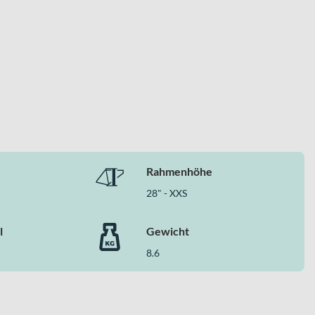
rst. Statt kompromissloser Race-Härte erhältst du ein
 Stunden im Sattel verbringen willst, ohne auf Tempo und
Rahmenhöhe
28" - XXS
l
Gewicht
8.6