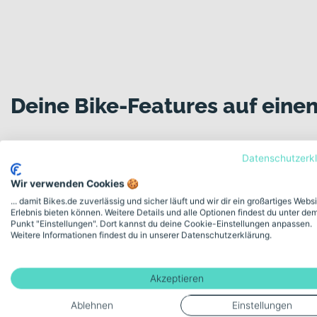
Ausgewogene Kombination aus Sportlichkeit und Tourent
Warum dieses Modell in seiner Kategorie über
Das Scott Addict 30 verbindet die Dynamik eines klassischen R
durchdachtes Gesamtpaket aus Carbon-Technologie, zuverlässig
Präzision zu verzichten, ist dieses Modell eine überzeugende W
Deine Bike-Features auf einen
Datenschutzerk
Modellserie Bezeichnung
Wir verwenden Cookies 🍪
Addict 30
... damit Bikes.de zuverlässig und sicher läuft und wir dir ein großartiges Webs
Erlebnis bieten können. Weitere Details und alle Optionen findest du unter de
Punkt "Einstellungen". Dort kannst du deine Cookie-Einstellungen anpassen.
Schaltungstyp
Weitere Informationen findest du in unserer Datenschutzerklärung.
Kettenschaltung
Akzeptieren
Ablehnen
Einstellungen