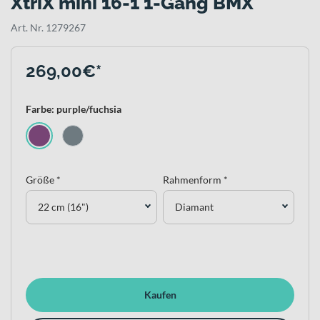
XtriX mini 16-1 1-Gang BMX
Art. Nr. 1279267
269,00€*
Farbe: purple/fuchsia
Größe *
Rahmenform *
22 cm (16")
Diamant
Kaufen