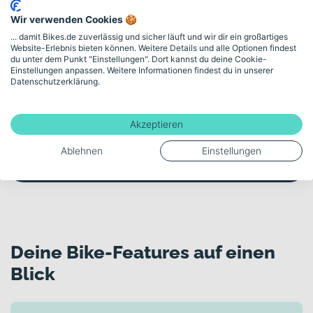
Persönliche Beratung
Wir verwenden Cookies 🍪
... damit Bikes.de zuverlässig und sicher läuft und wir dir ein großartiges
Website-Erlebnis bieten können. Weitere Details und alle Optionen findest
Unsicher bei der Auswahl? Lass dich von
du unter dem Punkt "Einstellungen". Dort kannst du deine Cookie-
Einstellungen anpassen. Weitere Informationen findest du in unserer
unserem Fahrradexperten am Telefon oder im
Datenschutzerklärung.
Videomeeting kostenlos und unverbindlich
beraten.
Akzeptieren
Kostenloses Beratungsgespräch buchen
Ablehnen
Einstellungen
Deine Bike-Features auf einen
Blick