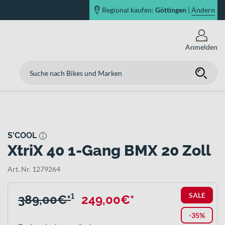
Regional kaufen:
Göttingen
|
Ändern
Anmelden
S'COOL
XtriX 40 1-Gang BMX 20 Zoll
Art. Nr. 1279264
SALE
389,00€*
¹
249,00€*
-35%