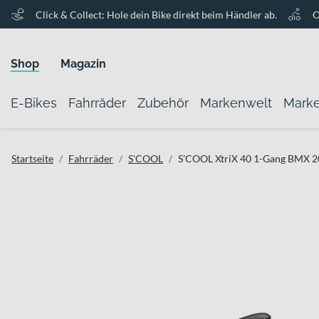
Click & Collect: Hole dein Bike direkt beim Händler ab.
O
Shop
Magazin
E-Bikes
Fahrräder
Zubehör
Markenwelt
Mark
Startseite
Fahrräder
S'COOL
S'COOL XtriX 40 1-Gang BMX 20