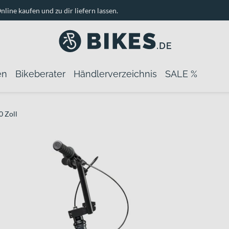
nline kaufen und zu dir liefern lassen.
en
Bikeberater
Händlerverzeichnis
SALE %
 Zoll