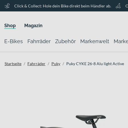
Click & Collect: Hole dein Bike direkt beim Händler ab.
O
Shop
Magazin
E-Bikes
Fahrräder
Zubehör
Markenwelt
Mark
Startseite
Fahrräder
Puky
Puky CYKE 26-8 Alu light Active