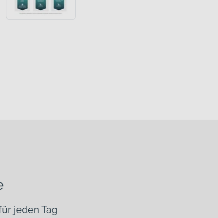
e
 für jeden Tag