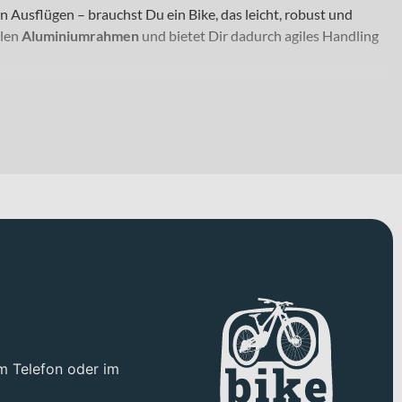
 Ausflügen – brauchst Du ein Bike, das leicht, robust und
ilen
Aluminiumrahmen
und bietet Dir dadurch agiles Handling
erlässiges Bike für Alltagsmobilität, Freizeitfahrten oder den
r – egal ob in der Stadt oder auf längeren Strecken. Mit einem
nschaltung
kannst Du die Übersetzung flexibel anpassen und
r kontrolliertes Verzögern und sorgen für zuverlässige
teilen und lässt sich einfach an Deine individuellen
ter.
m Telefon oder im