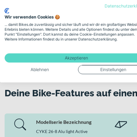
V-Brake (vorne und hinten) für zuverlässige Bremskontrol
Datenschutzerk
Laufräder in 26 Zoll für ein sicheres, stabiles Fahrgefühl
Kostenlose
Zulässiges Gesamtgewicht von 100 kg für hohe Alltagstau
Wir verwenden Cookies 🍪
Erhältlich in „freshblue“ mit sportlicher Optik
... damit Bikes.de zuverlässig und sicher läuft und wir dir ein großartiges Webs
Erlebnis bieten können. Weitere Details und alle Optionen findest du unter de
Punkt "Einstellungen". Dort kannst du deine Cookie-Einstellungen anpassen.
Warum dieses Bike in der Kategorie Jugendfah
Weitere Informationen findest du in unserer Datenschutzerklärung.
In der Kategorie Jugendfahrräder punktet das
CYKE 26-8 Alu li
steht für kindgerechte und langlebige Fahrräder – und genau 
Akzeptieren
zusammen ein stimmiges Gesamtpaket, das Dich sicher und komf
Ablehnen
Einstellungen
Deine Bike-Features auf einen
Modellserie Bezeichnung
CYKE 26-8 Alu light Active