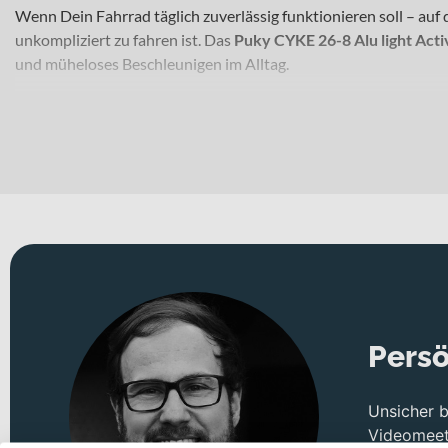
Wenn Dein Fahrrad täglich zuverlässig funktionieren soll – auf
unkompliziert zu fahren ist. Das
Puky CYKE 26-8 Alu light Acti
und müheloses Beschleunigen im Alltag.
Für welche Einsätze eignet sich dieses Bike?
Als komfortables Jugendfahrrad spricht Dich dieses Modell beso
Schulweg suchst. Die großzügigen
Laufräder in 26 Zoll
sorgen f
zulässigen Gesamtgewicht von
100 kg
begleitet Dich das Fahrr
Technisches Konzept und Systemintegration
Der leichte
Aluminiumrahmen
bildet die solide Basis für ein 
sowohl Anstiege als auch flotte Passagen effizient meistern. D
Bremsleistung im Alltag. Dank der standardisierten 26 Zoll Lau
Bedürfnisse anpassen. Optisch tritt das Rad in der Farbe
„fresh
Persö
Deine Vorteile
Leichter Aluminiumrahmen für agiles Fahrverhalten bei n
Unsicher 
8-Gang-Kettenschaltung für flexible Anpassung an unter
Videomeeti