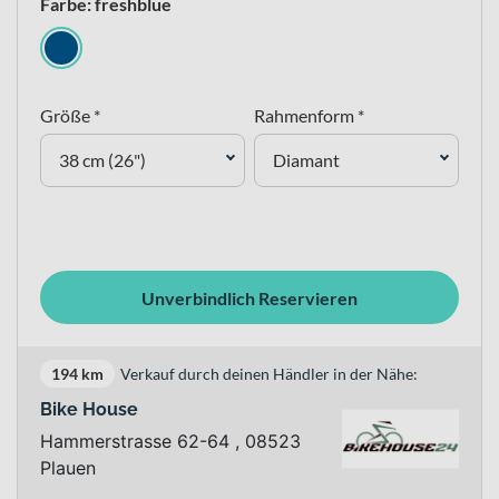
Farbe: freshblue
Größe *
Rahmenform *
38 cm (26")
Diamant
Unverbindlich Reservieren
194 km
Verkauf durch deinen Händler in der Nähe:
Bike House
Hammerstrasse 62-64 , 08523
Plauen