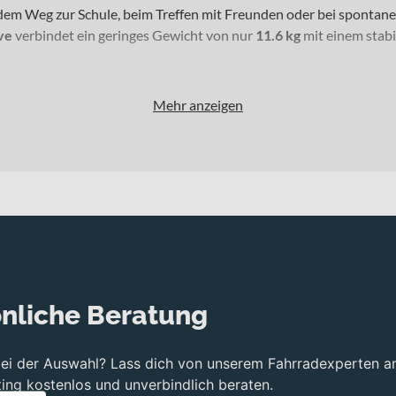
 dem Weg zur Schule, beim Treffen mit Freunden oder bei spontanen
ve
verbindet ein geringes Gewicht von nur
11.6 kg
mit einem stab
Mehr anzeigen
nders dann an, wenn Du im Jugendalter unterwegs bist und ein zuv
ür ein sicheres Fahrgefühl und machen das Rad vielseitig einsetzba
ad stabil und langlebig durch Deine täglichen Wege.
ausgewogenes Fahrverhalten. In Kombination mit der
8-Gang-Kette
ie bewährten
V-Brake-Bremsen (vorne und hinten)
ermöglichen Di
fräder ist das Bike zudem kompatibel mit gängigen 26-Zoll-Zubehör
blue“
auf und unterstreicht damit seinen sportlich-frischen Charak
nliche Beratung
ur 11.6 kg Gewicht
bei der Auswahl? Lass dich von unserem Fahrradexperten a
schiedliche Strecken
ng kostenlos und unverbindlich beraten.