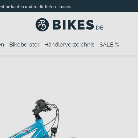
nline kaufen und zu dir liefern lassen.
en
Bikeberater
Händlerverzeichnis
SALE %