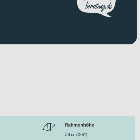
icht, robuster Bauweise und praxisnaher Ausstattung. Puky
die V-Brake-Bremsen und der stabile Aluminiumrahmen ergeben
Rahmenhöhe
38 cm (26")