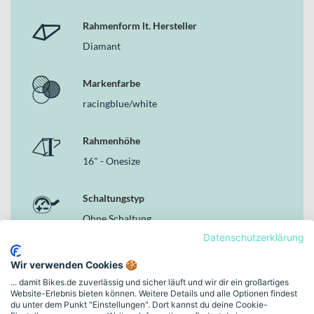
Rahmenform lt. Hersteller
Diamant
Markenfarbe
racingblue/white
Rahmenhöhe
16" - Onesize
Schaltungstyp
Ohne Schaltung
Datenschutzerklärung
Bremsen
Wir verwenden Cookies 🍪
V-Brake
... damit Bikes.de zuverlässig und sicher läuft und wir dir ein großartiges
Website-Erlebnis bieten können. Weitere Details und alle Optionen findest
du unter dem Punkt "Einstellungen". Dort kannst du deine Cookie-
Rahmen-Material