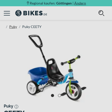
Regional kaufen:
Göttingen
|
Ändern
Puky
Puky CEETY
Puky