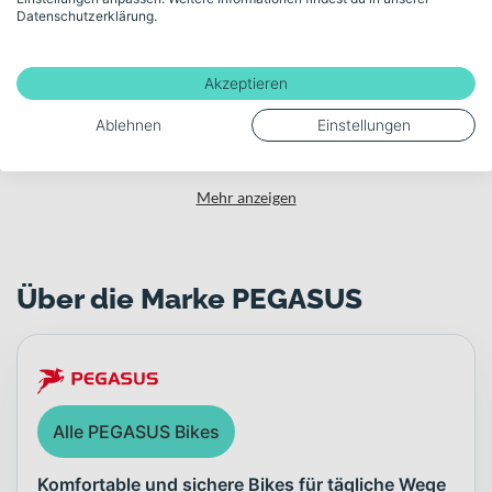
Datenschutzerklärung.
Aluminium
Akzeptieren
Zulässiges Gesamtgewicht
115
Ablehnen
Einstellungen
Mehr anzeigen
Über die Marke PEGASUS
Alle PEGASUS Bikes
Komfortable und sichere Bikes für tägliche Wege