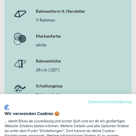
Rahmenform lt. Hersteller
Y-Rahmen
Markenfarbe
white
Rahmenhöhe
28 cm | (20")
Schaltungstyp
Nabenschaltung
Datenschutzerklärung
Bremsen
Wir verwenden Cookies 🍪
V-Brake
... damit Bikes.de zuverlässig und sicher läuft und wir dir ein großartiges
Website-Erlebnis bieten können. Weitere Details und alle Optionen findest
du unter dem Punkt "Einstellungen". Dort kannst du deine Cookie-
Rahmen-Material
Einstellungen anpassen. Weitere Informationen findest du in unserer