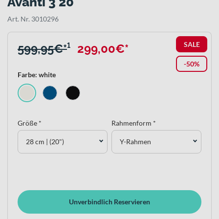
Avanti 3 20
Art. Nr. 3010296
SALE
599,95€*
¹
299,00€*
-50%
Farbe: white
Größe *
Rahmenform *
28 cm | (20")
Y-Rahmen
Unverbindlich Reservieren