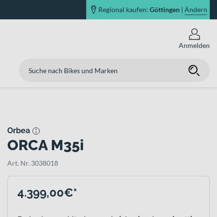
Regional kaufen:
Göttingen
|
Ändern
Anmelden
Orbea
ORCA M35i
Art. Nr. 3038018
4.399,00€*