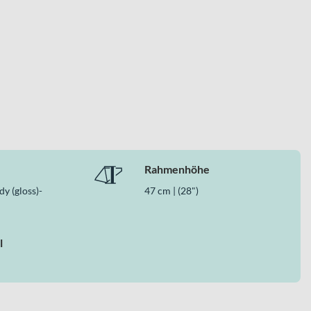
Rahmenhöhe
y (gloss)-
47 cm | (28")
l