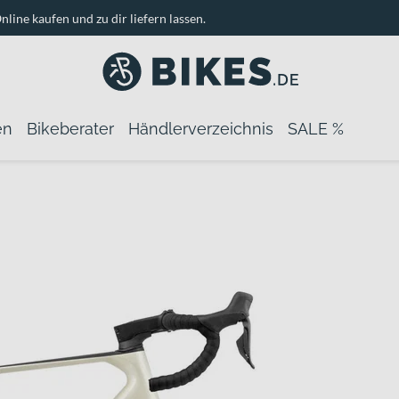
nline kaufen und zu dir liefern lassen.
en
Bikeberater
Händlerverzeichnis
SALE %