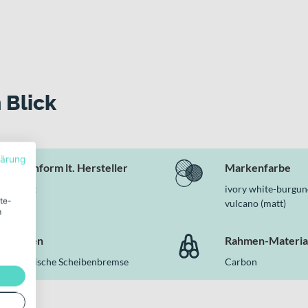
 Blick
lärung
Rahmenform lt. Hersteller
Markenfarbe
Diamant
ivory white-burgund
ite-
vulcano (matt)
m
Bremsen
Rahmen-Materia
Hydraulische Scheibenbremse
Carbon