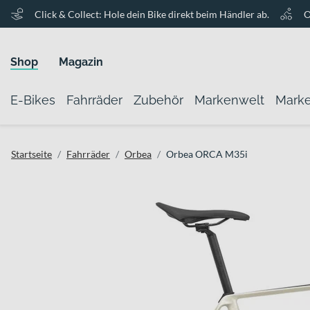
Click & Collect: Hole dein Bike direkt beim Händler ab.
O
Shop
Magazin
E-Bikes
Fahrräder
Zubehör
Markenwelt
Mark
Startseite
Fahrräder
Orbea
Orbea ORCA M35i