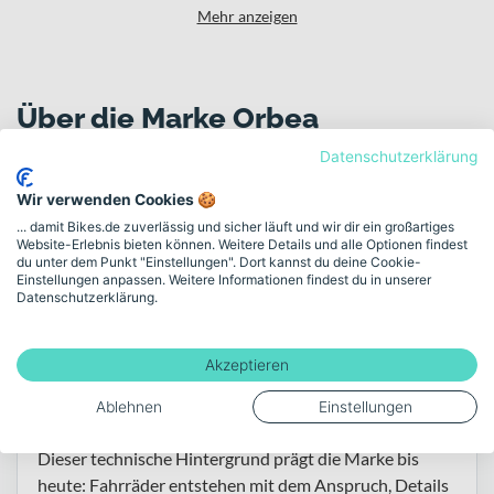
Mehr anzeigen
Über die Marke Orbea
Datenschutzerklärung
Wir verwenden Cookies 🍪
... damit Bikes.de zuverlässig und sicher läuft und wir dir ein großartiges
Website-Erlebnis bieten können. Weitere Details und alle Optionen findest
Alle Orbea Bikes
du unter dem Punkt "Einstellungen". Dort kannst du deine Cookie-
Einstellungen anpassen. Weitere Informationen findest du in unserer
Datenschutzerklärung.
Für tägliche Wege und sportliche Abenteuer –
entwickelt mit präzisem Anspruch.
Akzeptieren
Orbea stammt aus Eibar im Baskenland und blickt auf
eine lange Entwicklungsgeschichte zurück – vom
Ablehnen
Einstellungen
klassischen Industriebetrieb hin zum Fahrradhersteller.
Dieser technische Hintergrund prägt die Marke bis
heute: Fahrräder entstehen mit dem Anspruch, Details