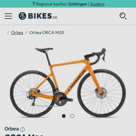
Regional kaufen:
Göttingen
|
Ändern
Orbea
Orbea ORCA M20
Orbea