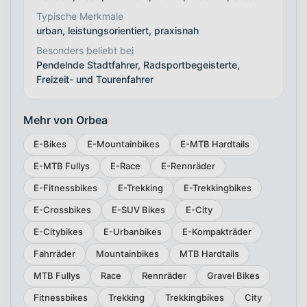
Typische Merkmale
urban, leistungsorientiert, praxisnah
Besonders beliebt bei
Pendelnde Stadtfahrer, Radsportbegeisterte,
Freizeit- und Tourenfahrer
Mehr von Orbea
E-Bikes
E-Mountainbikes
E-MTB Hardtails
E-MTB Fullys
E-Race
E-Rennräder
E-Fitnessbikes
E-Trekking
E-Trekkingbikes
E-Crossbikes
E-SUV Bikes
E-City
E-Citybikes
E-Urbanbikes
E-Kompakträder
Fahrräder
Mountainbikes
MTB Hardtails
MTB Fullys
Race
Rennräder
Gravel Bikes
Fitnessbikes
Trekking
Trekkingbikes
City