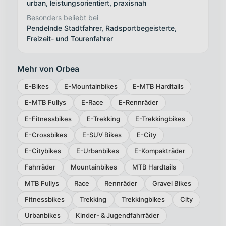
urban, leistungsorientiert, praxisnah
Besonders beliebt bei
Pendelnde Stadtfahrer, Radsportbegeisterte,
Freizeit- und Tourenfahrer
Mehr von Orbea
E-Bikes
E-Mountainbikes
E-MTB Hardtails
E-MTB Fullys
E-Race
E-Rennräder
E-Fitnessbikes
E-Trekking
E-Trekkingbikes
E-Crossbikes
E-SUV Bikes
E-City
E-Citybikes
E-Urbanbikes
E-Kompakträder
Fahrräder
Mountainbikes
MTB Hardtails
MTB Fullys
Race
Rennräder
Gravel Bikes
Fitnessbikes
Trekking
Trekkingbikes
City
Urbanbikes
Kinder- & Jugendfahrräder