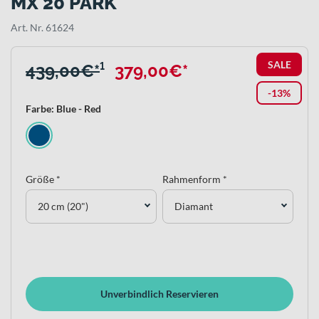
MX 20 PARK
Art. Nr. 61624
SALE
439,00€*
¹
379,00€*
-13%
Farbe: Blue - Red
Größe *
Rahmenform *
20 cm (20")
Diamant
Unverbindlich Reservieren