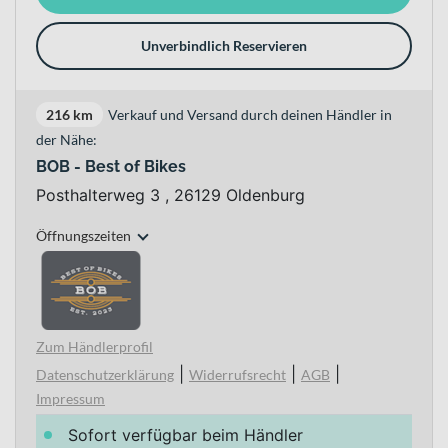
Unverbindlich Reservieren
216 km
Verkauf und Versand durch deinen Händler in
der Nähe:
BOB - Best of Bikes
Posthalterweg 3 , 26129 Oldenburg
Öffnungszeiten
Zum Händlerprofil
|
|
|
Datenschutzerklärung
Widerrufsrecht
AGB
Impressum
Sofort verfügbar beim Händler