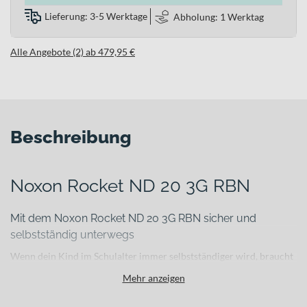
Lieferung: 3-5 Werktage
Abholung: 1 Werktag
Alle Angebote (2) ab 479,95 €
Beschreibung
Noxon Rocket ND 20 3G RBN
Mit dem Noxon Rocket ND 20 3G RBN sicher und
selbstständig unterwegs
Wenn dein Kind im Schulalter immer selbstständiger wird, braucht
es ein Fahrrad, das leicht zu beherrschen ist, zuverlässig
Mehr anzeigen
funktioniert und im Alltag genauso überzeugt wie bei kleinen
Abenteuern am Nachmittag. Das Noxon Rocket ND 20 3G RBN