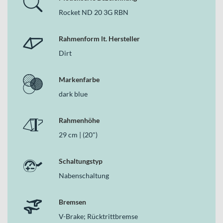
Ecoline 15 Frontleuchte mit 2,4 W und 15 Lux inklusive Sensor
sowie einem CONTEC TL-135 LED-Gepäckträgerrücklicht
Rocket ND 20 3G RBN
ausgestattet. Die Ausstattung erfüllt die Vorgaben für die
Straßenzulassung. Die Reifen in der Größe 47-406 mit
Rahmenform lt. Hersteller
Reflexstreifen an Vorder- und Hinterrad erhöhen zusätzlich die
Dirt
Erkennbarkeit bei schlechten Lichtverhältnissen.
Abgerundet wird das Cockpit durch eine schwarze
Markenfarbe
Kerzensattelstütze aus Aluminium in 27,2x300 mm, die Stabilität
und eine solide Anpassungsmöglichkeit bietet.
dark blue
Deine Vorteile
Rahmenhöhe
Leichter Aluminiumrahmen für ein kontrolliertes Fahrgefühl
29 cm | (20")
bei 13.9 kg Gesamtgewicht
3-Gang-Nabenschaltung für einfache, intuitive Gangwahl
V-Brake-System mit PROMAX TX117 Felgenbremsen plus
Schaltungstyp
Rücktrittbremse
Nabenschaltung
AXA Ecoline 15 Frontlicht (15 Lux) und CONTEC LED-
Rücklicht mit Straßenzulassung
Reflexreifen in 47-406 für bessere Sichtbarkeit
Bremsen
Unicrown-Stahlgabel für robuste Alltagstauglichkeit
V-Brake; Rücktrittbremse
Zulässiges Gesamtgewicht von 60 kg für vielseitige Nutzung