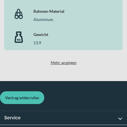
Warum dieses Bike in der Kategorie Kinderfahrräder
Rahmen-Material
überzeugt
Aluminium
Als durchdachtes Fahrrad für das Schulalter vereint dieses Modell
von Noxon eine kindgerechte Geometrie mit solider Technik.
Gewicht
Aluminiumrahmen, 3-Gang-Nabenschaltung, zuverlässige
13.9
Felgenbremsen, Rücktrittbremse und vollständige Lichtausstattung
sorgen dafür, dass dein Kind sicher und selbstbewusst unterwegs ist
– im Alltag wie in der Freizeit.
Mehr anzeigen
Vertrag widerrufen
Service