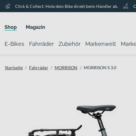
Click & Collect: Hole dein Bike direkt beim Händler ab.
O
Shop
Magazin
E-Bikes
Fahrräder
Zubehör
Markenwelt
Mark
Startseite
Fahrräder
MORRISON
MORRISON S 3.0