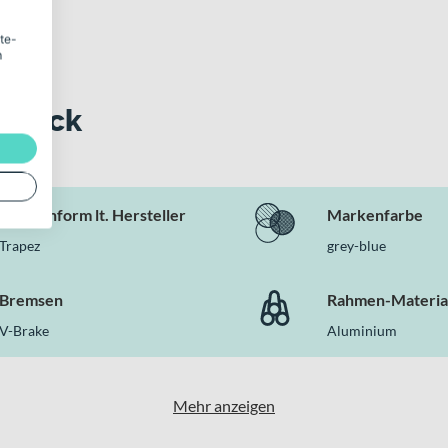
ite-
m
 Blick
Rahmenform lt. Hersteller
Markenfarbe
Trapez
grey-blue
Bremsen
Rahmen-Materia
V-Brake
Aluminium
Mehr anzeigen