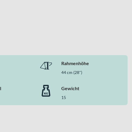
Rahmenhöhe
44 cm (28")
l
Gewicht
15