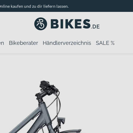
nline kaufen und zu dir liefern lassen.
en
Bikeberater
Händlerverzeichnis
SALE %